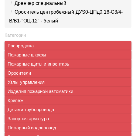
Дренчер специальный
Ороситель центробежный ДУS0-ЦПд0,16-G3/4-
В/В1-"ОЦ-12" - белый
Категории
Распродажа
Пожарные шкафы
Пожарные щиты и инвентарь
Оросители
Узлы управления
Изделия пожарной автоматики
Крепеж
Детали трубопровода
Запорная арматура
Пожарный водопровод