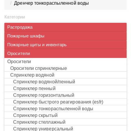
Дренчер тонкораспыленной воды
Категории
Распродажа
Пожарные шкафы
Пожарные щиты и инвентарь
Оросители
оросители
оросители спринклерные
спринклер водяной
спринклер водяной/пенный
спринклер пенный
спринклер горизонтальный
спринклер быстрого реагирования (esfr)
спринклер тонкораспыленной воды
спринклер скрытый
спринклер стеллажный
спринклер универсальный