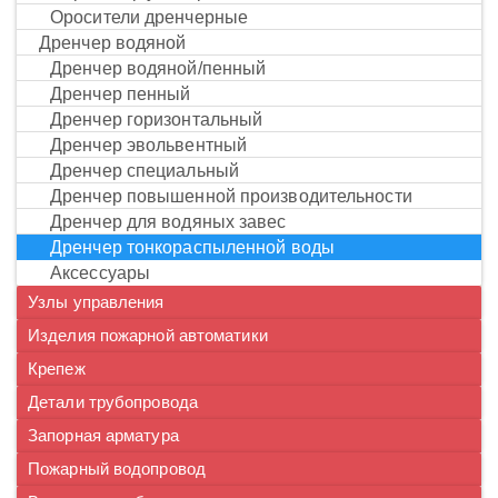
оросители дренчерные
дренчер водяной
дренчер водяной/пенный
дренчер пенный
дренчер горизонтальный
дренчер эвольвентный
дренчер специальный
дренчер повышенной производительности
дренчер для водяных завес
дренчер тонкораспыленной воды
аксессуары
Узлы управления
Изделия пожарной автоматики
Крепеж
Детали трубопровода
Запорная арматура
Пожарный водопровод