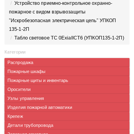
Устройство приемно-контрольное охранно-
пожарное с видом взрывозащиты
"Искробезопасная электрическая цепь" УПКОП
135-1-2П
Табло световое ТС 0ExiaIICT6 (УПКОП135-1-2П)
Категории
Распродажа
Пожарные шкафы
Пожарные щиты и инвентарь
Оросители
Узлы управления
Изделия пожарной автоматики
Крепеж
Детали трубопровода