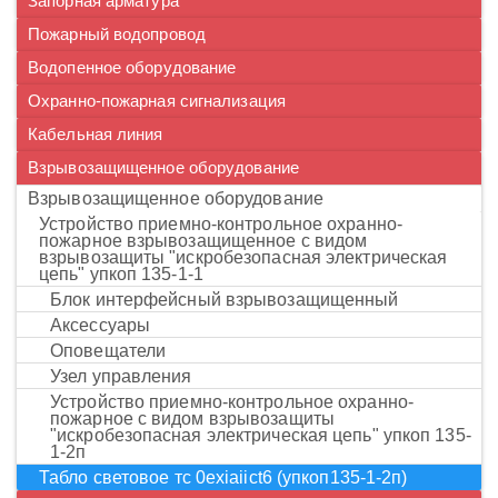
Запорная арматура
Пожарный водопровод
Водопенное оборудование
Охранно-пожарная сигнализация
Кабельная линия
Взрывозащищенное оборудование
взрывозащищенное оборудование
устройство приемно-контрольное охранно-
пожарное взрывозащищенное с видом
взрывозащиты "искробезопасная электрическая
цепь" упкоп 135-1-1
блок интерфейсный взрывозащищенный
аксессуары
оповещатели
узел управления
устройство приемно-контрольное охранно-
пожарное с видом взрывозащиты
"искробезопасная электрическая цепь" упкоп 135-
1-2п
табло световое тс 0exiaiict6 (упкоп135-1-2п)