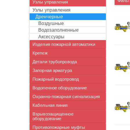
Фильт
Узлы управления
узлы управления
дренчерные
воздушные
водозаполненные
аксессуары
Изделия пожарной автоматики
Крепеж
Детали трубопровода
Запорная арматура
Пожарный водопровод
Водопенное оборудование
Охранно-пожарная сигнализация
Кабельная линия
Взрывозащищенное
оборудование
Противопожарные муфты