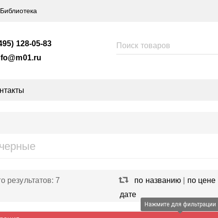
Библиотека
495) 128-05-83
nfo@m01.ru
нтакты
черные
го результатов:
7
по названию
|
по цене
дате
Нажмите для фильтрации