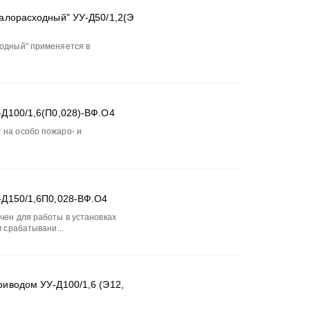
алорасходный" УУ-Д50/1,2(Э
одный" применяется в
Д100/1,6(П0,028)-ВФ.О4
на особо пожаро- и
-Д150/1,6П0,028-ВФ.О4
ен для работы в установках
 срабатывани...
иводом УУ-Д100/1,6 (Э12,