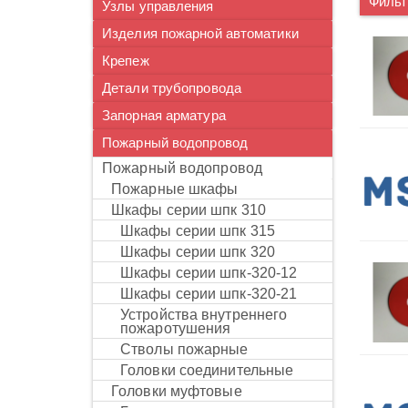
Фильт
Узлы управления
Изделия пожарной автоматики
Крепеж
Детали трубопровода
Запорная арматура
Пожарный водопровод
пожарный водопровод
пожарные шкафы
шкафы серии шпк 310
шкафы серии шпк 315
шкафы серии шпк 320
шкафы серии шпк-320-12
шкафы серии шпк-320-21
устройства внутреннего
пожаротушения
стволы пожарные
головки соединительные
головки муфтовые