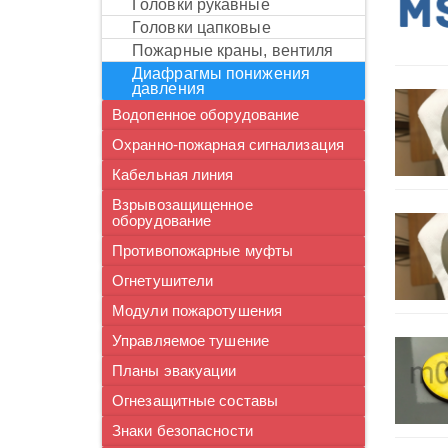
головки рукавные
головки цапковые
пожарные краны, вентиля
диафрагмы понижения
давления
Водопенное оборудование
Охранно-пожарная сигнализация
Кабельная линия
Взрывозащищенное
оборудование
Противопожарные муфты
Огнетушители
Модули пожаротушения
Управляемое тушение
Планы эвакуации
Огнезащитные составы
Знаки безопасности