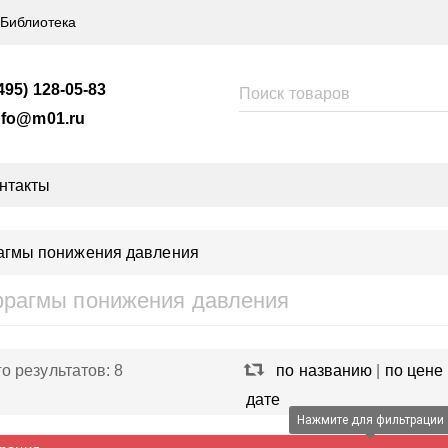
Библиотека
495) 128-05-83
nfo@m01.ru
нтакты
гмы понижения давления
рагмы понижения давления
го результатов:
8
по названию
|
по цене
дате
Нажмите для фильтрации