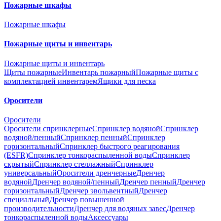
Пожарные шкафы
Пожарные шкафы
Пожарные щиты и инвентарь
Пожарные щиты и инвентарь
Щиты пожарные
Инвентарь пожарный
Пожарные щиты с
комплектацией инвентарем
Ящики для песка
Оросители
Оросители
Оросители спринклерные
Спринклер водяной
Спринклер
водяной/пенный
Спринклер пенный
Спринклер
горизонтальный
Спринклер быстрого реагирования
(ESFR)
Спринклер тонкораспыленной воды
Спринклер
скрытый
Спринклер стеллажный
Спринклер
универсальный
Оросители дренчерные
Дренчер
водяной
Дренчер водяной/пенный
Дренчер пенный
Дренчер
горизонтальный
Дренчер эвольвентный
Дренчер
специальный
Дренчер повышенной
производительности
Дренчер для водяных завес
Дренчер
тонкораспыленной воды
Аксессуары