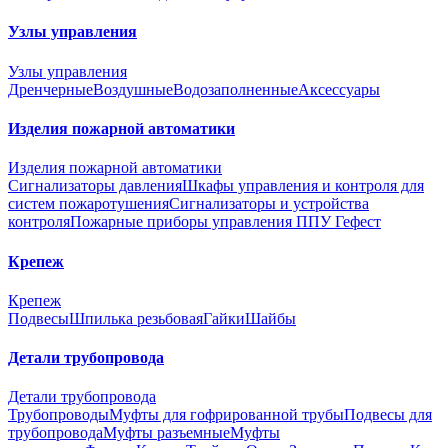
Узлы управления
Узлы управления
Дренчерные
Воздушные
Водозаполненные
Аксессуары
Изделия пожарной автоматики
Изделия пожарной автоматики
Сигнализаторы давления
Шкафы управления и контроля для
систем пожаротушения
Сигнализаторы и устройства
контроля
Пожарные приборы управления ППУ Гефест
Крепеж
Крепеж
Подвесы
Шпилька резьбовая
Гайки
Шайбы
Детали трубопровода
Детали трубопровода
Трубопроводы
Муфты для гофрированной трубы
Подвесы для
трубопровода
Муфты разъемные
Муфты