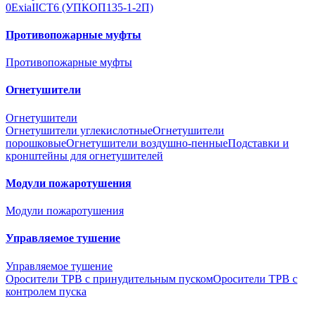
0ExiaIICT6 (УПКОП135-1-2П)
Противопожарные муфты
Противопожарные муфты
Огнетушители
Огнетушители
Огнетушители углекислотные
Огнетушители
порошковые
Огнетушители воздушно-пенные
Подставки и
кронштейны для огнетушителей
Модули пожаротушения
Модули пожаротушения
Управляемое тушение
Управляемое тушение
Оросители ТРВ с принудительным пуском
Оросители ТРВ с
контролем пуска