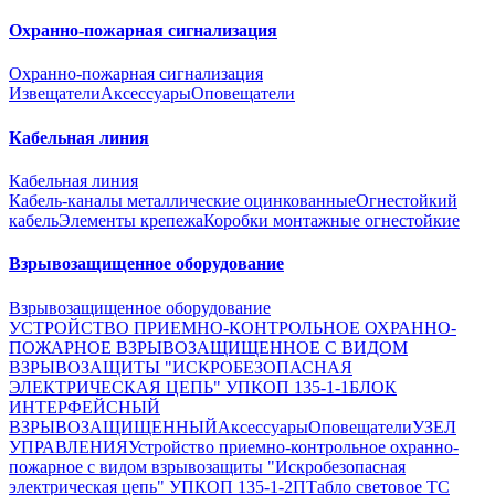
Охранно-пожарная сигнализация
Охранно-пожарная сигнализация
Извещатели
Аксессуары
Оповещатели
Кабельная линия
Кабельная линия
Кабель-каналы металлические оцинкованные
Огнестойкий
кабель
Элементы крепежа
Коробки монтажные огнестойкие
Взрывозащищенное оборудование
Взрывозащищенное оборудование
УСТРОЙСТВО ПРИЕМНО-КОНТРОЛЬНОЕ ОХРАННО-
ПОЖАРНОЕ ВЗРЫВОЗАЩИЩЕННОЕ С ВИДОМ
ВЗРЫВОЗАЩИТЫ "ИСКРОБЕЗОПАСНАЯ
ЭЛЕКТРИЧЕСКАЯ ЦЕПЬ" УПКОП 135-1-1
БЛОК
ИНТЕРФЕЙСНЫЙ
ВЗРЫВОЗАЩИЩЕННЫЙ
Аксессуары
Оповещатели
УЗЕЛ
УПРАВЛЕНИЯ
Устройство приемно-контрольное охранно-
пожарное с видом взрывозащиты "Искробезопасная
электрическая цепь" УПКОП 135-1-2П
Табло световое ТС