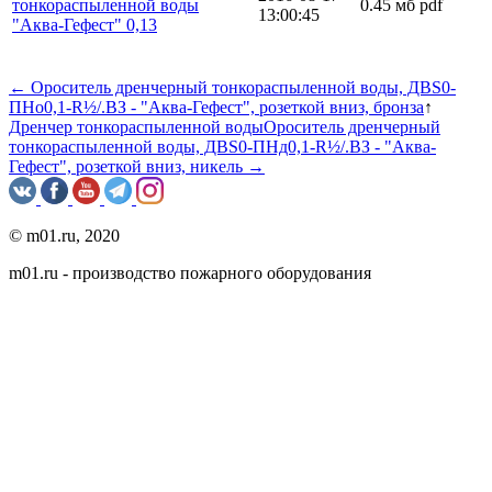
тонкораспыленной воды
0.45 мб
pdf
13:00:45
"Аква-Гефест" 0,13
← Ороситель дренчерный тонкораспыленной воды, ДВS0-
ПНо0,1-R½/.ВЗ - "Аква-Гефест", розеткой вниз, бронза
↑
Дренчер тонкораспыленной воды
Ороситель дренчерный
тонкораспыленной воды, ДВS0-ПНд0,1-R½/.ВЗ - "Аква-
Гефест", розеткой вниз, никель →
© m01.ru, 2020
m01.ru - производство пожарного оборудования