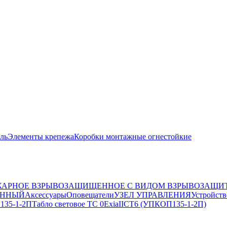
ль
Элементы крепежа
Коробки монтажные огнестойкие
АРНОЕ ВЗРЫВОЗАЩИЩЕННОЕ С ВИДОМ ВЗРЫВОЗАЩИТ
ЕННЫЙ
Аксессуары
Оповещатели
УЗЕЛ УПРАВЛЕНИЯ
Устройств
 135-1-2П
Табло световое ТС 0ExiaIICT6 (УПКОП135-1-2П)