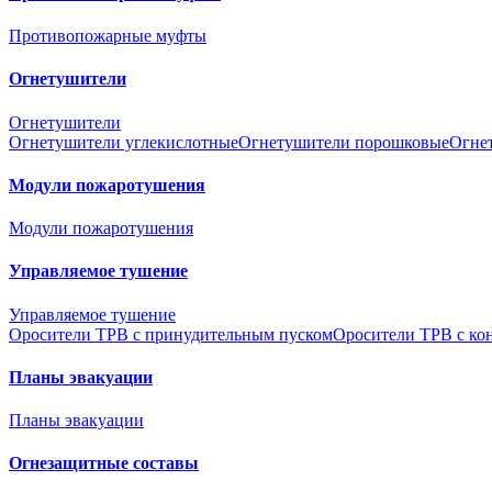
Противопожарные муфты
Огнетушители
Огнетушители
Огнетушители углекислотные
Огнетушители порошковые
Огне
Модули пожаротушения
Модули пожаротушения
Управляемое тушение
Управляемое тушение
Оросители ТРВ с принудительным пуском
Оросители ТРВ с ко
Планы эвакуации
Планы эвакуации
Огнезащитные составы