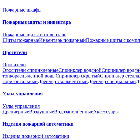
Пожарные шкафы
Пожарные щиты и инвентарь
Пожарные щиты и инвентарь
Щиты пожарные
Инвентарь пожарный
Пожарные щиты с компл
Оросители
Оросители
Оросители спринклерные
Спринклер водяной
Спринклер водян
тонкораспыленной воды
Спринклер скрытый
Спринклер стелл
горизонтальный
Дренчер эвольвентный
Дренчер специальный
Д
Узлы управления
Узлы управления
Дренчерные
Воздушные
Водозаполненные
Аксессуары
Изделия пожарной автоматики
Изделия пожарной автоматики