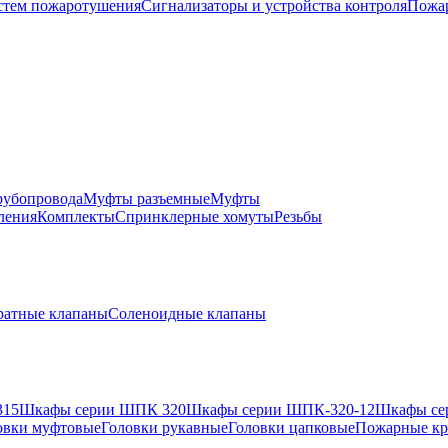
истем пожаротушения
Сигнализаторы и устройства контроля
Пожар
рубопровода
Муфты разъемные
Муфты
ления
Комплекты
Спринклерные хомуты
Резьбы
ратные клапаны
Соленоидные клапаны
315
Шкафы серии ШПК 320
Шкафы серии ШПК-320-12
Шкафы се
овки муфтовые
Головки рукавные
Головки цапковые
Пожарные кр