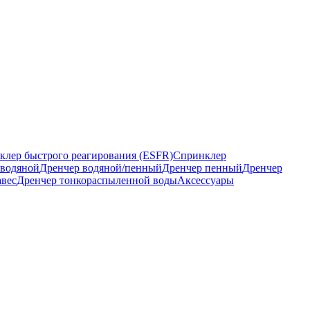
клер быстрого реагирования (ESFR)
Спринклер
 водяной
Дренчер водяной/пенный
Дренчер пенный
Дренчер
авес
Дренчер тонкораспыленной воды
Аксессуары