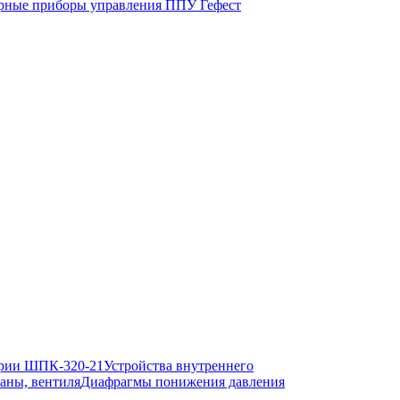
ные приборы управления ППУ Гефест
рии ШПК-320-21
Устройства внутреннего
аны, вентиля
Диафрагмы понижения давления