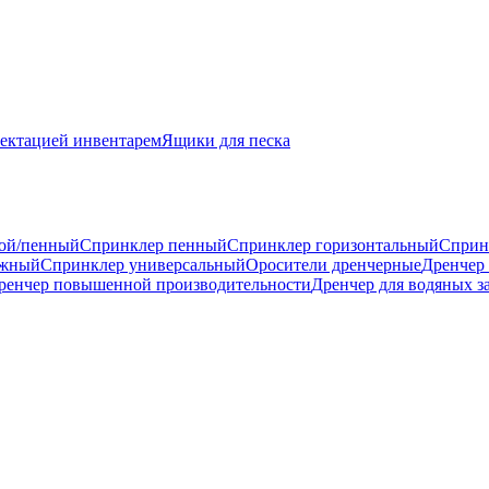
ектацией инвентарем
Ящики для песка
ой/пенный
Спринклер пенный
Спринклер горизонтальный
Сприн
ажный
Спринклер универсальный
Оросители дренчерные
Дренчер
ренчер повышенной производительности
Дренчер для водяных з