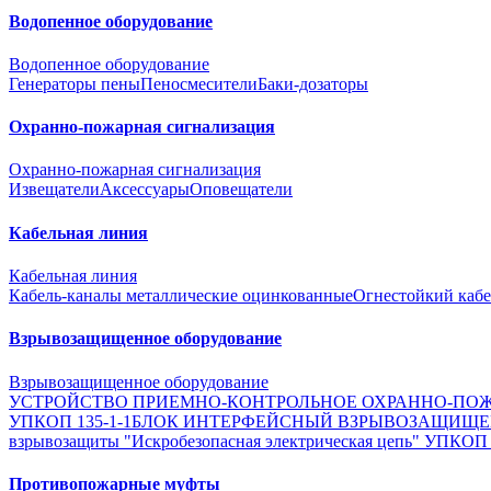
Водопенное оборудование
Водопенное оборудование
Генераторы пены
Пеносмесители
Баки-дозаторы
Охранно-пожарная сигнализация
Охранно-пожарная сигнализация
Извещатели
Аксессуары
Оповещатели
Кабельная линия
Кабельная линия
Кабель-каналы металлические оцинкованные
Огнестойкий кабе
Взрывозащищенное оборудование
Взрывозащищенное оборудование
УСТРОЙСТВО ПРИЕМНО-КОНТРОЛЬНОЕ ОХРАННО-ПОЖ
УПКОП 135-1-1
БЛОК ИНТЕРФЕЙСНЫЙ ВЗРЫВОЗАЩИЩ
взрывозащиты "Искробезопасная электрическая цепь" УПКОП
Противопожарные муфты