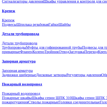
Сигнализаторы давления
Шкафы управления и контроля для с
Крепеж
Крепеж
Подвесы
Шпилька резьбовая
Гайки
Шайбы
Детали трубопровода
Детали трубопровода
Трубопроводы
Муфты для гофрированной трубы
Подвесы для т
приварные
Фланец
Колено
Тройник
Отвод
Заглушка
Переход
Креп
Запорная арматура
Запорная арматура
Задвижки шиберные
Дисковые затворы
Регуляторы давления
Об
Пожарный водопровод
Пожарный водопровод
Пожарные шкафы
Шкафы серии ШПК 310
Шкафы серии ШПК 
пожаротушения
Стволы пожарные
Головки соединительные
Гол