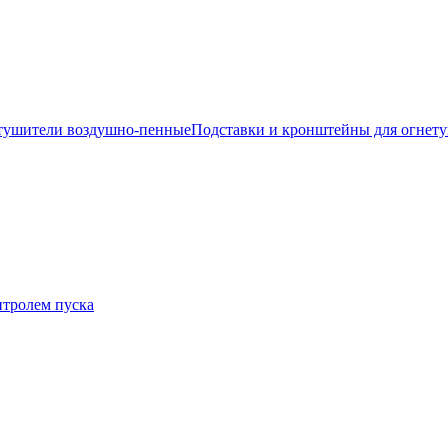
тушители воздушно-пенные
Подставки и кронштейны для огнет
нтролем пуска