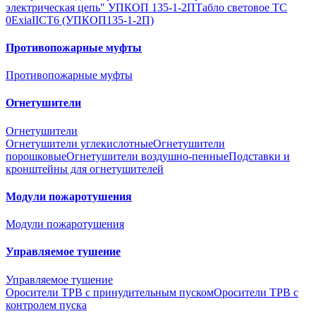
электрическая цепь" УПКОП 135-1-2П
Табло световое ТС
0ExiaIICT6 (УПКОП135-1-2П)
Противопожарные муфты
Противопожарные муфты
Огнетушители
Огнетушители
Огнетушители углекислотные
Огнетушители
порошковые
Огнетушители воздушно-пенные
Подставки и
кронштейны для огнетушителей
Модули пожаротушения
Модули пожаротушения
Управляемое тушение
Управляемое тушение
Оросители ТРВ с принудительным пуском
Оросители ТРВ с
контролем пуска