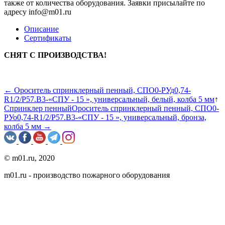
также от количества оборудования. Заявки присылайте по
адресу info@m01.ru
Описание
Сертификаты
СНЯТ С ПРОИЗВОДСТВА!
← Ороситель спринклерный пенный, CПO0-PУд0,74-
R1/2/P57.B3-«СПУ - 15 », универсальный, белый, колба 5 мм
↑
Спринклер пенный
Ороситель спринклерный пенный, CПO0-
PУо0,74-R1/2/P57.B3-«СПУ - 15 », универсальный, бронза,
колба 5 мм →
© m01.ru, 2020
m01.ru - производство пожарного оборудования