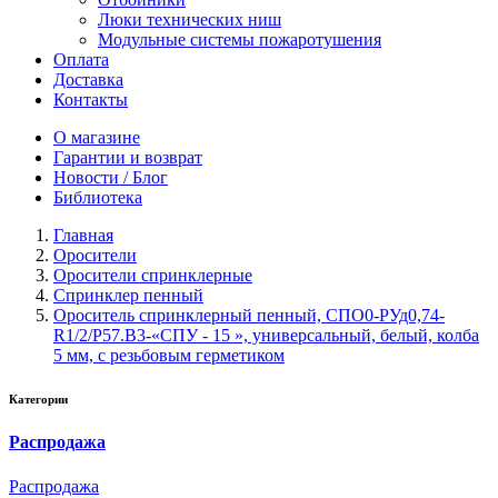
Люки технических ниш
Модульные системы пожаротушения
Оплата
Доставка
Контакты
О магазине
Гарантии и возврат
Новости / Блог
Библиотека
Главная
Оросители
Оросители спринклерные
Спринклер пенный
Ороситель спринклерный пенный, CПO0-PУд0,74-
R1/2/P57.B3-«СПУ - 15 », универсальный, белый, колба
5 мм, с резьбовым герметиком
Категории
Распродажа
Распродажа