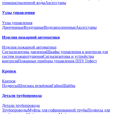
тонкораспыленной воды
Аксессуары
Узлы управления
Узлы управления
Дренчерные
Воздушные
Водозаполненные
Аксессуары
Изделия пожарной автоматики
Изделия пожарной автоматики
Сигнализаторы давления
Шкафы управления и контроля для
систем пожаротушения
Сигнализаторы и устройства
контроля
Пожарные приборы управления ППУ Гефест
Крепеж
Крепеж
Подвесы
Шпилька резьбовая
Гайки
Шайбы
Детали трубопровода
Детали трубопровода
Трубопроводы
Муфты для гофрированной трубы
Подвесы для