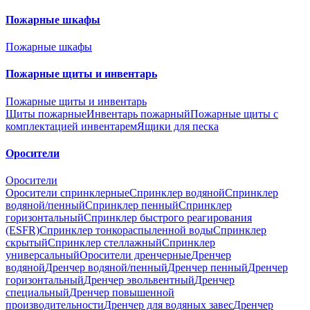
Пожарные шкафы
Пожарные шкафы
Пожарные щиты и инвентарь
Пожарные щиты и инвентарь
Щиты пожарные
Инвентарь пожарный
Пожарные щиты с
комплектацией инвентарем
Ящики для песка
Оросители
Оросители
Оросители спринклерные
Спринклер водяной
Спринклер
водяной/пенный
Спринклер пенный
Спринклер
горизонтальный
Спринклер быстрого реагирования
(ESFR)
Спринклер тонкораспыленной воды
Спринклер
скрытый
Спринклер стеллажный
Спринклер
универсальный
Оросители дренчерные
Дренчер
водяной
Дренчер водяной/пенный
Дренчер пенный
Дренчер
горизонтальный
Дренчер эвольвентный
Дренчер
специальный
Дренчер повышенной
производительности
Дренчер для водяных завес
Дренчер