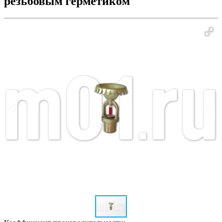
резьбовым герметиком