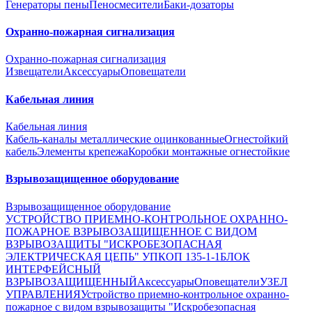
Генераторы пены
Пеносмесители
Баки-дозаторы
Охранно-пожарная сигнализация
Охранно-пожарная сигнализация
Извещатели
Аксессуары
Оповещатели
Кабельная линия
Кабельная линия
Кабель-каналы металлические оцинкованные
Огнестойкий
кабель
Элементы крепежа
Коробки монтажные огнестойкие
Взрывозащищенное оборудование
Взрывозащищенное оборудование
УСТРОЙСТВО ПРИЕМНО-КОНТРОЛЬНОЕ ОХРАННО-
ПОЖАРНОЕ ВЗРЫВОЗАЩИЩЕННОЕ С ВИДОМ
ВЗРЫВОЗАЩИТЫ "ИСКРОБЕЗОПАСНАЯ
ЭЛЕКТРИЧЕСКАЯ ЦЕПЬ" УПКОП 135-1-1
БЛОК
ИНТЕРФЕЙСНЫЙ
ВЗРЫВОЗАЩИЩЕННЫЙ
Аксессуары
Оповещатели
УЗЕЛ
УПРАВЛЕНИЯ
Устройство приемно-контрольное охранно-
пожарное с видом взрывозащиты "Искробезопасная