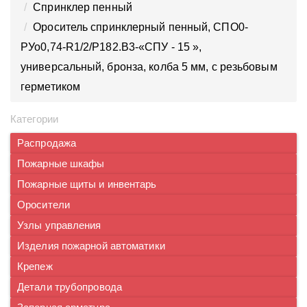
Спринклер пенный
Ороситель спринклерный пенный, CПO0-
PУо0,74-R1/2/P182.B3-«СПУ - 15 »,
универсальный, бронза, колба 5 мм, с резьбовым
герметиком
Категории
Распродажа
Пожарные шкафы
Пожарные щиты и инвентарь
Оросители
Узлы управления
Изделия пожарной автоматики
Крепеж
Детали трубопровода