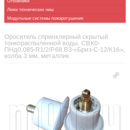
Отбойники
Люки технических ниш
Модульные системы пожаротушения
Ороситель спринклерный скрытый
тонкораспыленной воды, CВК0-
ПНд0,085-R1/2/P68.B3-«Бриз-С-12/К16»,
колба 3 мм, металлик