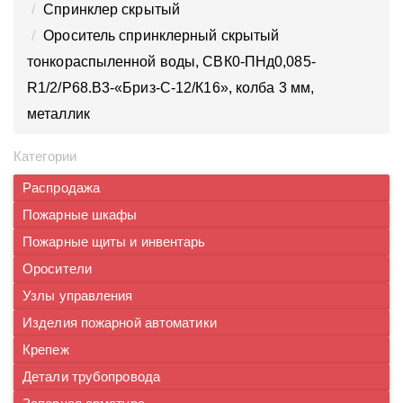
Спринклер скрытый
Ороситель спринклерный скрытый
тонкораспыленной воды, CВК0-ПНд0,085-
R1/2/P68.B3-«Бриз-С-12/К16», колба 3 мм,
металлик
Категории
Распродажа
Пожарные шкафы
Пожарные щиты и инвентарь
Оросители
Узлы управления
Изделия пожарной автоматики
Крепеж
Детали трубопровода