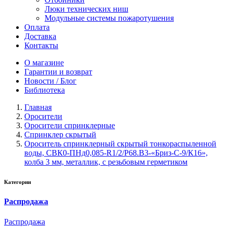
Люки технических ниш
Модульные системы пожаротушения
Оплата
Доставка
Контакты
О магазине
Гарантии и возврат
Новости / Блог
Библиотека
Главная
Оросители
Оросители спринклерные
Спринклер скрытый
Ороситель спринклерный скрытый тонкораспыленной
воды, CВК0-ПНд0,085-R1/2/P68.B3-«Бриз-С-9/К16»,
колба 3 мм, металлик, с резьбовым герметиком
Категории
Распродажа
Распродажа