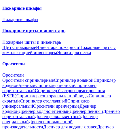
Пожарные шкафы
Пожарные шкафы
Пожарные щиты и инвентарь
Пожарные щиты и инвентарь
Щиты пожарные
Инвентарь пожарный
Пожарные щиты с
комплектацией инвентарем
Ящики для песка
Оросители
Оросители
Оросители спринклерные
Спринклер водяной
Спринклер
водяной/пенный
Спринклер пенный
Спринклер
горизонтальный
Спринклер быстрого реагирования
(ESFR)
Спринклер тонкораспыленной воды
Спринклер
скрытый
Спринклер стеллажный
Спринклер
универсальный
Оросители дренчерные
Дренчер
водяной
Дренчер водяной/пенный
Дренчер пенный
Дренчер
горизонтальный
Дренчер эвольвентный
Дренчер
специальный
Дренчер повышенной
производительности
Дренчер для водяных завес
Дренчер