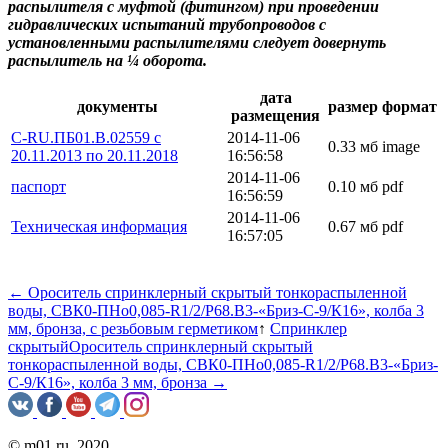
распылителя с муфтой (фитингом) при проведении
гидравлических испытаний трубопроводов с
установленными распылителями следует довернуть
распылитель на ¼ оборота.
дата
документы
размер
формат
размещения
C-RU.ПБ01.В.02559 с
2014-11-06
0.33 мб
image
20.11.2013 по 20.11.2018
16:56:58
2014-11-06
паспорт
0.10 мб
pdf
16:56:59
2014-11-06
Техническая информация
0.67 мб
pdf
16:57:05
← Ороситель спринклерный скрытый тонкораспыленной
воды, CВК0-ПНо0,085-R1/2/P68.B3-«Бриз-С-9/К16», колба 3
мм, бронза, с резьбовым герметиком
↑
Спринклер
скрытый
Ороситель спринклерный скрытый
тонкораспыленной воды, CВК0-ПНо0,085-R1/2/P68.B3-«Бриз-
С-9/К16», колба 3 мм, бронза →
© m01.ru, 2020