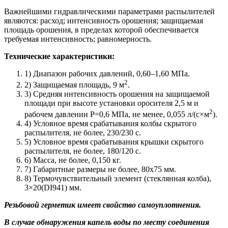
Важнейшими гидравлическими параметрами распылителей
являются: расход; интенсивность орошения; защищаемая
площадь орошения, в пределах которой обеспечивается
требуемая интенсивность; равномерность.
Технические характеристики:
1) Диапазон рабочих давлений, 0,60–1,60 МПа.
2
2) Защищаемая площадь, 9 м
.
3) Средняя интенсивность орошения на защищаемой
площади при высоте установки оросителя 2,5 м и
2
рабочем давлении Р=0,6 МПа, не менее, 0,055 л/(с×м
).
4) Условное время срабатывания колбы скрытого
распылителя, не более, 230/230 с.
5) Условное время срабатывания крышки скрытого
распылителя, не более, 180/120 с.
6) Масса, не более, 0,150 кг.
7) Габаритные размеры не более, 80x75 мм.
8) Термочувствительный элемент (стеклянная колба),
3×20(DI941) мм.
Резьбовой герметик имеет свойство самоуплотнения.
В случае обнаружения капель воды по месту соединения