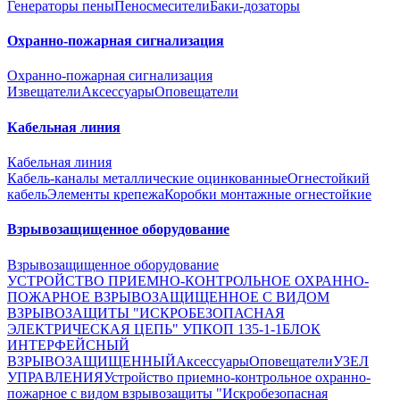
Генераторы пены
Пеносмесители
Баки-дозаторы
Охранно-пожарная сигнализация
Охранно-пожарная сигнализация
Извещатели
Аксессуары
Оповещатели
Кабельная линия
Кабельная линия
Кабель-каналы металлические оцинкованные
Огнестойкий
кабель
Элементы крепежа
Коробки монтажные огнестойкие
Взрывозащищенное оборудование
Взрывозащищенное оборудование
УСТРОЙСТВО ПРИЕМНО-КОНТРОЛЬНОЕ ОХРАННО-
ПОЖАРНОЕ ВЗРЫВОЗАЩИЩЕННОЕ С ВИДОМ
ВЗРЫВОЗАЩИТЫ "ИСКРОБЕЗОПАСНАЯ
ЭЛЕКТРИЧЕСКАЯ ЦЕПЬ" УПКОП 135-1-1
БЛОК
ИНТЕРФЕЙСНЫЙ
ВЗРЫВОЗАЩИЩЕННЫЙ
Аксессуары
Оповещатели
УЗЕЛ
УПРАВЛЕНИЯ
Устройство приемно-контрольное охранно-
пожарное с видом взрывозащиты "Искробезопасная