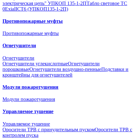
электрическая цепь" УПКОП 135-1-2П
Табло световое ТС
0ExiaIICT6 (УПКОП135-1-2П)
Противопожарные муфты
Противопожарные муфты
Огнетушители
Огнетушители
Огнетушители углекислотные
Огнетушители
порошковые
Огнетушители воздушно-пенные
Подставки и
кронштейны для огнетушителей
Модули пожаротушения
Модули пожаротушения
Управляемое тушение
Управляемое тушение
Оросители ТРВ с принудительным пуском
Оросители ТРВ с
контролем пуска