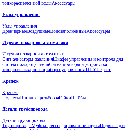
тонкораспыленной воды
Аксессуары
Узлы управления
Узлы управления
Дренчерные
Воздушные
Водозаполненные
Аксессуары
Изделия пожарной автоматики
Изделия пожарной автоматики
Сигнализаторы давления
Шкафы управления и контроля для
систем пожаротушения
Сигнализаторы и устройства
контроля
Пожарные приборы управления ППУ Гефест
Крепеж
Крепеж
Подвесы
Шпилька резьбовая
Гайки
Шайбы
Детали трубопровода
Детали трубопровода
Трубопроводы
Муфты для гофрированной трубы
Подвесы для