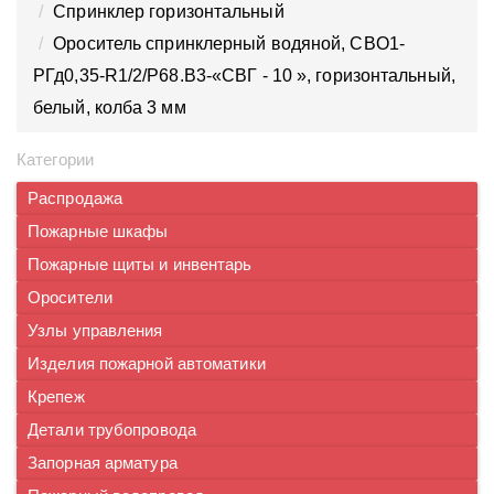
Спринклер горизонтальный
Ороситель спринклерный водяной, CВO1-
PГд0,35-R1/2/P68.B3-«СВГ - 10 », горизонтальный,
белый, колба 3 мм
Категории
Распродажа
Пожарные шкафы
Пожарные щиты и инвентарь
Оросители
Узлы управления
Изделия пожарной автоматики
Крепеж
Детали трубопровода
Запорная арматура