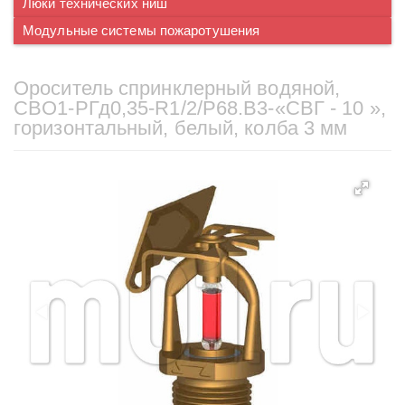
Люки технических ниш
Модульные системы пожаротушения
Ороситель спринклерный водяной,
CВO1-PГд0,35-R1/2/P68.B3-«СВГ - 10 »,
горизонтальный, белый, колба 3 мм