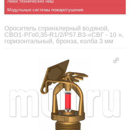
Люки технических ниш
Модульные системы пожаротушения
Ороситель спринклерный водяной,
CВO1-PГо0,35-R1/2/P57.B3-«СВГ - 10 »,
горизонтальный, бронза, колба 3 мм