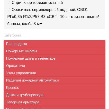
Спринклер горизонтальный
Ороситель спринклерный водяной, CВO1-
PГо0,35-R1/2/P57.B3-«СВГ - 10 », горизонтальный,
бронза, колба 3 мм
Категории
Распродажа
Пожарные шкафы
Пожарные щиты и инвентарь
Оросители
Узлы управления
Изделия пожарной автоматики
Крепеж
Детали трубопровода
Запорная арматура