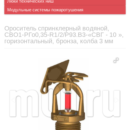
Люки технических ниш
Модульные системы пожаротушения
Ороситель спринклерный водяной,
CВO1-PГо0,35-R1/2/P93.B3-«СВГ - 10 »,
горизонтальный, бронза, колба 3 мм