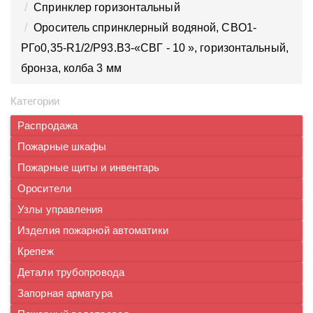
Спринклер горизонтальный
Ороситель спринклерный водяной, CВO1-
PГо0,35-R1/2/P93.B3-«СВГ - 10 », горизонтальный,
бронза, колба 3 мм
Категории
Распродажа
Пожарные шкафы
Пожарные щиты и инвентарь
Оросители
Узлы управления
Изделия пожарной автоматики
Крепеж
Детали трубопровода
Запорная арматура