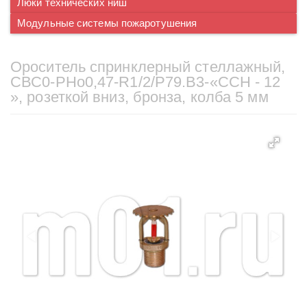
Люки технических ниш
Модульные системы пожаротушения
Ороситель спринклерный стеллажный,
CВС0-PНо0,47-R1/2/P79.B3-«ССН - 12
», розеткой вниз, бронза, колба 5 мм