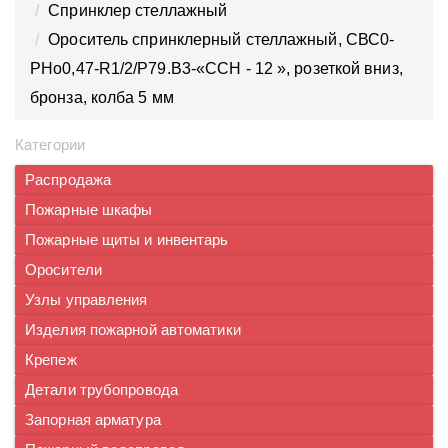
Спринклер стеллажный
Ороситель спринклерный стеллажный, CВС0-
PНо0,47-R1/2/P79.B3-«ССН - 12 », розеткой вниз,
бронза, колба 5 мм
Категории
Распродажа
Пожарные шкафы
Пожарные щиты и инвентарь
Оросители
Узлы управления
Изделия пожарной автоматики
Крепеж
Детали трубопровода
Запорная арматура