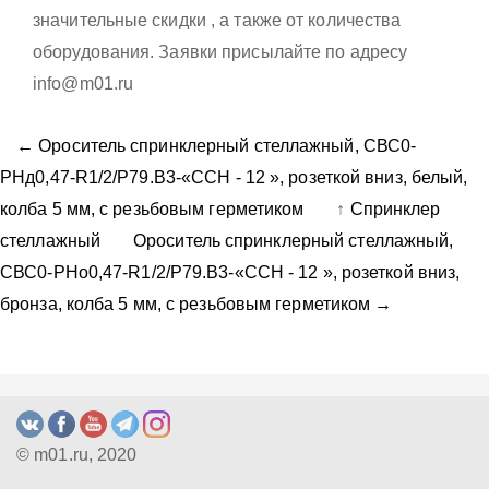
значительные скидки , а также от количества
оборудования. Заявки присылайте по адресу
info@m01.ru
← Ороситель спринклерный стеллажный, CВС0-
PНд0,47-R1/2/P79.B3-«ССН - 12 », розеткой вниз, белый,
колба 5 мм, с резьбовым герметиком
↑
Спринклер
стеллажный
Ороситель спринклерный стеллажный,
CВС0-PНо0,47-R1/2/P79.B3-«ССН - 12 », розеткой вниз,
бронза, колба 5 мм, с резьбовым герметиком →
© m01.ru, 2020