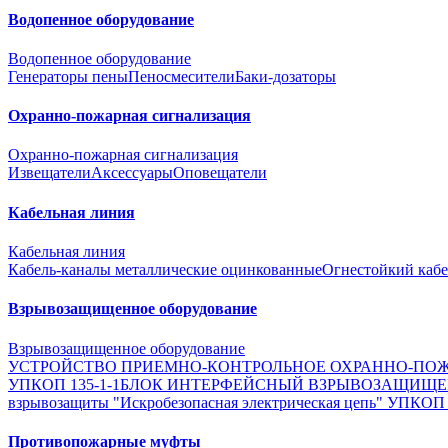
Водопенное оборудование
Водопенное оборудование
Генераторы пены
Пеносмесители
Баки-дозаторы
Охранно-пожарная сигнализация
Охранно-пожарная сигнализация
Извещатели
Аксессуары
Оповещатели
Кабельная линия
Кабельная линия
Кабель-каналы металлические оцинкованные
Огнестойкий кабе
Взрывозащищенное оборудование
Взрывозащищенное оборудование
УСТРОЙСТВО ПРИЕМНО-КОНТРОЛЬНОЕ ОХРАННО-ПОЖ
УПКОП 135-1-1
БЛОК ИНТЕРФЕЙСНЫЙ ВЗРЫВОЗАЩИЩ
взрывозащиты "Искробезопасная электрическая цепь" УПКОП
Противопожарные муфты