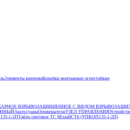
ль
Элементы крепежа
Коробки монтажные огнестойкие
АРНОЕ ВЗРЫВОЗАЩИЩЕННОЕ С ВИДОМ ВЗРЫВОЗАЩИТ
ЕННЫЙ
Аксессуары
Оповещатели
УЗЕЛ УПРАВЛЕНИЯ
Устройств
 135-1-2П
Табло световое ТС 0ExiaIICT6 (УПКОП135-1-2П)