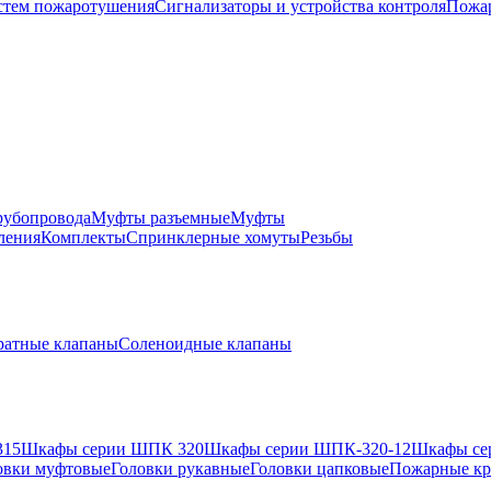
истем пожаротушения
Сигнализаторы и устройства контроля
Пожар
рубопровода
Муфты разъемные
Муфты
ления
Комплекты
Спринклерные хомуты
Резьбы
ратные клапаны
Соленоидные клапаны
315
Шкафы серии ШПК 320
Шкафы серии ШПК-320-12
Шкафы се
овки муфтовые
Головки рукавные
Головки цапковые
Пожарные кр