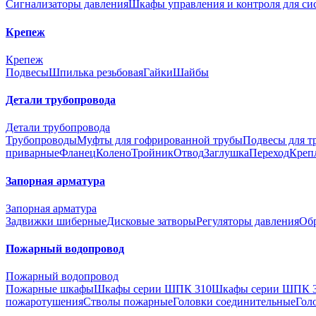
Сигнализаторы давления
Шкафы управления и контроля для с
Крепеж
Крепеж
Подвесы
Шпилька резьбовая
Гайки
Шайбы
Детали трубопровода
Детали трубопровода
Трубопроводы
Муфты для гофрированной трубы
Подвесы для т
приварные
Фланец
Колено
Тройник
Отвод
Заглушка
Переход
Креп
Запорная арматура
Запорная арматура
Задвижки шиберные
Дисковые затворы
Регуляторы давления
Об
Пожарный водопровод
Пожарный водопровод
Пожарные шкафы
Шкафы серии ШПК 310
Шкафы серии ШПК 
пожаротушения
Стволы пожарные
Головки соединительные
Гол