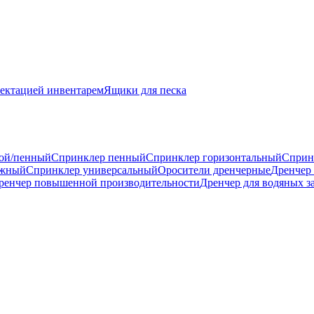
ектацией инвентарем
Ящики для песка
ой/пенный
Спринклер пенный
Спринклер горизонтальный
Сприн
ажный
Спринклер универсальный
Оросители дренчерные
Дренчер
ренчер повышенной производительности
Дренчер для водяных з