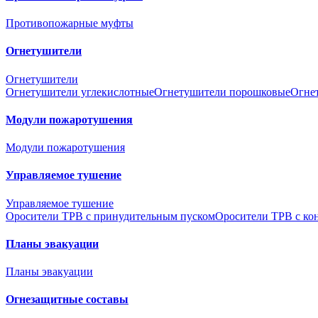
Противопожарные муфты
Огнетушители
Огнетушители
Огнетушители углекислотные
Огнетушители порошковые
Огне
Модули пожаротушения
Модули пожаротушения
Управляемое тушение
Управляемое тушение
Оросители ТРВ с принудительным пуском
Оросители ТРВ с ко
Планы эвакуации
Планы эвакуации
Огнезащитные составы