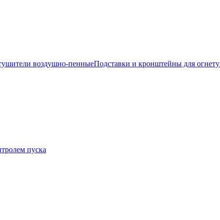
тушители воздушно-пенные
Подставки и кронштейны для огнет
нтролем пуска