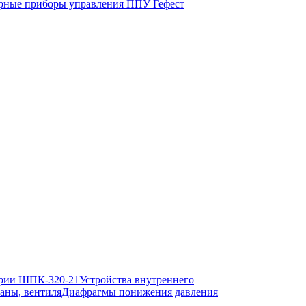
ные приборы управления ППУ Гефест
рии ШПК-320-21
Устройства внутреннего
аны, вентиля
Диафрагмы понижения давления