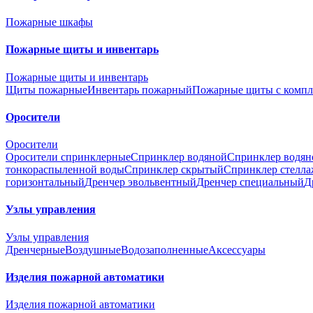
Пожарные шкафы
Пожарные щиты и инвентарь
Пожарные щиты и инвентарь
Щиты пожарные
Инвентарь пожарный
Пожарные щиты с компл
Оросители
Оросители
Оросители спринклерные
Спринклер водяной
Спринклер водян
тонкораспыленной воды
Спринклер скрытый
Спринклер стелл
горизонтальный
Дренчер эвольвентный
Дренчер специальный
Д
Узлы управления
Узлы управления
Дренчерные
Воздушные
Водозаполненные
Аксессуары
Изделия пожарной автоматики
Изделия пожарной автоматики