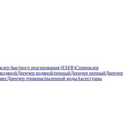
клер быстрого реагирования (ESFR)
Спринклер
 водяной
Дренчер водяной/пенный
Дренчер пенный
Дренчер
авес
Дренчер тонкораспыленной воды
Аксессуары