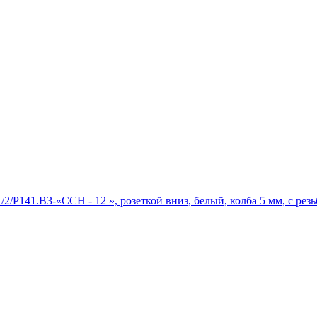
P141.B3-«ССН - 12 », розеткой вниз, белый, колба 5 мм, с рез