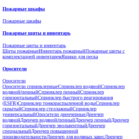
Пожарные шкафы
Пожарные шкафы
Пожарные щиты и инвентарь
Пожарные щиты и инвентарь
Щиты пожарные
Инвентарь пожарный
Пожарные щиты с
комплектацией инвентарем
Ящики для песка
Оросители
Оросители
Оросители спринклерные
Спринклер водяной
Спринклер
водяной/пенный
Спринклер пенный
Спринклер
горизонтальный
Спринклер быстрого реагирования
(ESFR)
Спринклер тонкораспыленной воды
Спринклер
скрытый
Спринклер стеллажный
Спринклер
универсальный
Оросители дренчерные
Дренчер
водяной
Дренчер водяной/пенный
Дренчер пенный
Дренчер
горизонтальный
Дренчер эвольвентный
Дренчер
специальный
Дренчер повышенной
производительности
Дренчер для водяных завес
Дренчер