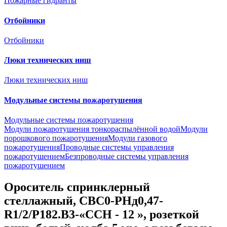
Пожарные гидранты
Отбойники
Отбойники
Люки технических ниш
Люки технических ниш
Модульные системы пожаротушения
Модульные системы пожаротушения
Модули пожаротушения тонкораспылённой водой
Модули
порошкового пожаротушения
Модули газового
пожаротушения
Проводные системы управления
пожаротушением
Безпроводные системы управления
пожаротушением
Ороситель спринклерный
стеллажный, CВС0-PНд0,47-
R1/2/P182.B3-«ССН - 12 », розеткой