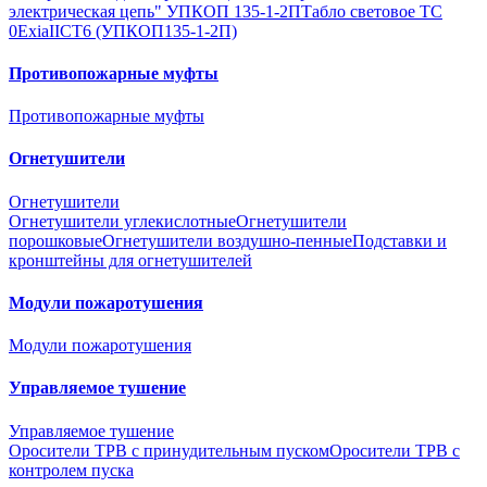
электрическая цепь" УПКОП 135-1-2П
Табло световое ТС
0ExiaIICT6 (УПКОП135-1-2П)
Противопожарные муфты
Противопожарные муфты
Огнетушители
Огнетушители
Огнетушители углекислотные
Огнетушители
порошковые
Огнетушители воздушно-пенные
Подставки и
кронштейны для огнетушителей
Модули пожаротушения
Модули пожаротушения
Управляемое тушение
Управляемое тушение
Оросители ТРВ с принудительным пуском
Оросители ТРВ с
контролем пуска