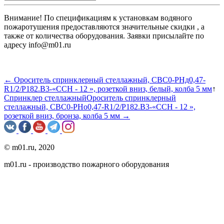
Внимание! По спецификациям к установкам водяного
пожаротушения предоставляются значительные скидки , а
также от количества оборудования. Заявки присылайте по
адресу info@m01.ru
← Ороситель спринклерный стеллажный, CВС0-PНд0,47-
R1/2/P182.B3-«ССН - 12 », розеткой вниз, белый, колба 5 мм
↑
Спринклер стеллажный
Ороситель спринклерный
стеллажный, CВС0-PНо0,47-R1/2/P182.B3-«ССН - 12 »,
розеткой вниз, бронза, колба 5 мм →
© m01.ru, 2020
m01.ru - производство пожарного оборудования