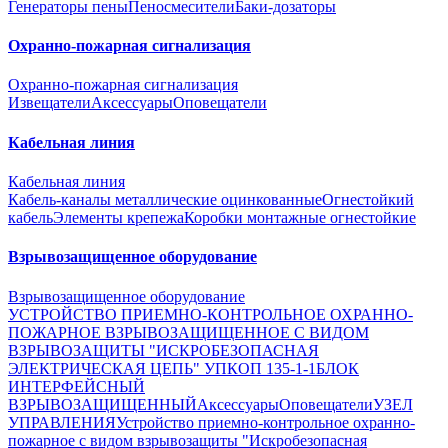
Генераторы пены
Пеносмесители
Баки-дозаторы
Охранно-пожарная сигнализация
Охранно-пожарная сигнализация
Извещатели
Аксессуары
Оповещатели
Кабельная линия
Кабельная линия
Кабель-каналы металлические оцинкованные
Огнестойкий
кабель
Элементы крепежа
Коробки монтажные огнестойкие
Взрывозащищенное оборудование
Взрывозащищенное оборудование
УСТРОЙСТВО ПРИЕМНО-КОНТРОЛЬНОЕ ОХРАННО-
ПОЖАРНОЕ ВЗРЫВОЗАЩИЩЕННОЕ С ВИДОМ
ВЗРЫВОЗАЩИТЫ "ИСКРОБЕЗОПАСНАЯ
ЭЛЕКТРИЧЕСКАЯ ЦЕПЬ" УПКОП 135-1-1
БЛОК
ИНТЕРФЕЙСНЫЙ
ВЗРЫВОЗАЩИЩЕННЫЙ
Аксессуары
Оповещатели
УЗЕЛ
УПРАВЛЕНИЯ
Устройство приемно-контрольное охранно-
пожарное с видом взрывозащиты "Искробезопасная