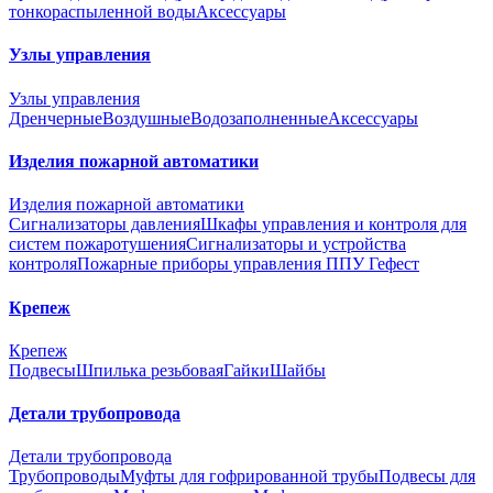
тонкораспыленной воды
Аксессуары
Узлы управления
Узлы управления
Дренчерные
Воздушные
Водозаполненные
Аксессуары
Изделия пожарной автоматики
Изделия пожарной автоматики
Сигнализаторы давления
Шкафы управления и контроля для
систем пожаротушения
Сигнализаторы и устройства
контроля
Пожарные приборы управления ППУ Гефест
Крепеж
Крепеж
Подвесы
Шпилька резьбовая
Гайки
Шайбы
Детали трубопровода
Детали трубопровода
Трубопроводы
Муфты для гофрированной трубы
Подвесы для