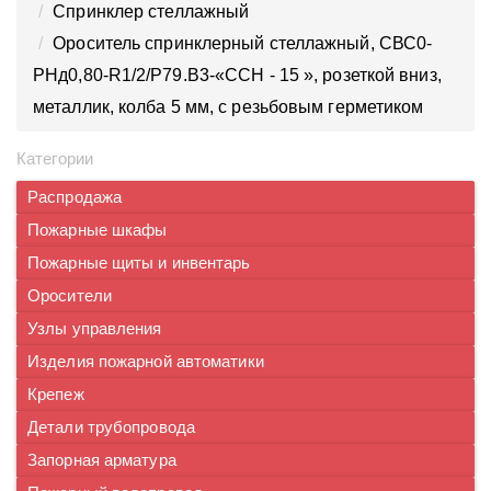
Спринклер стеллажный
Ороситель спринклерный стеллажный, CВС0-
PНд0,80-R1/2/P79.B3-«ССН - 15 », розеткой вниз,
металлик, колба 5 мм, с резьбовым герметиком
Категории
Распродажа
Пожарные шкафы
Пожарные щиты и инвентарь
Оросители
Узлы управления
Изделия пожарной автоматики
Крепеж
Детали трубопровода
Запорная арматура