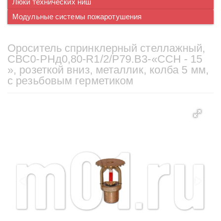
Люки технических ниш
Модульные системы пожаротушения
Ороситель спринклерный стеллажный,
CВС0-PНд0,80-R1/2/P79.B3-«ССН - 15
», розеткой вниз, металлик, колба 5 мм,
с резьбовым герметиком