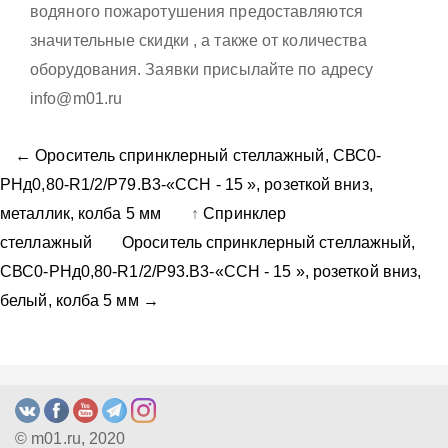
водяного пожаротушения предоставляются
значительные скидки , а также от количества
оборудования. Заявки присылайте по адресу
info@m01.ru
← Ороситель спринклерный стеллажный, CВС0-
PНд0,80-R1/2/P79.B3-«ССН - 15 », розеткой вниз,
металлик, колба 5 мм
↑
Спринклер
стеллажный
Ороситель спринклерный стеллажный,
CВС0-PНд0,80-R1/2/P93.B3-«ССН - 15 », розеткой вниз,
белый, колба 5 мм →
© m01.ru, 2020