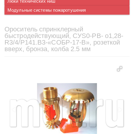
Люки технических ниш
Модульные системы пожаротушения
Ороситель спринклерный
быстродействующий, CУS0-PВ- о1,28-
R3/4/P141.B3-«СОБР-17-В», розеткой
вверх, бронза, колба 2.5 мм