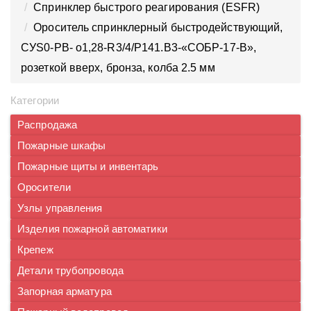
Спринклер быстрого реагирования (ESFR)
Ороситель спринклерный быстродействующий,
CУS0-PВ- о1,28-R3/4/P141.B3-«СОБР-17-В»,
розеткой вверх, бронза, колба 2.5 мм
Категории
Распродажа
Пожарные шкафы
Пожарные щиты и инвентарь
Оросители
Узлы управления
Изделия пожарной автоматики
Крепеж
Детали трубопровода
Запорная арматура