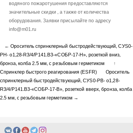
водяного пожаротушения предоставляются
значительные скидки , а также от количества
оборудования. Заявки присылайте по адресу
info@m01.ru
← Ороситель спринклерный быстродействующий, CУS0-
PН- о1,28-R3/4/P141.B3-«СОБР-17-Н», розеткой вниз,
бронза, колба 2.5 мм, с резьбовым герметиком
↑
Спринклер быстрого реагирования (ESFR)
Ороситель
спринклерный быстродействующий, CУS0-PВ- о1,28-
R3/4/P141.B3-«СОБР-17-В», розеткой вверх, бронза, колба
2.5 мм, с резьбовым герметиком →