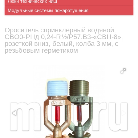
Люки технических ниш
Модульные системы пожаротушения
Ороситель спринклерный водяной,
CBO0-PНд 0,24-R½/P57.B3-«CBН-8»,
розеткой вниз, белый, колба 3 мм, с
резьбовым герметиком