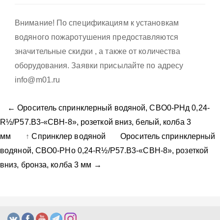
Внимание! По спецификациям к установкам
водяного пожаротушения предоставляются
значительные скидки , а также от количества
оборудования. Заявки присылайте по адресу
info@m01.ru
← Ороситель спринклерный водяной, CBO0-PНд 0,24-
R½/P57.B3-«CBН-8», розеткой вниз, белый, колба 3
мм
↑
Спринклер водяной
Ороситель спринклерный
водяной, CBO0-PНо 0,24-R½/P57.B3-«CBН-8», розеткой
вниз, бронза, колба 3 мм →