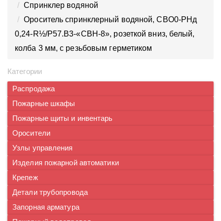
Спринклер водяной
Ороситель спринклерный водяной, CBO0-PНд
0,24-R½/P57.B3-«CBН-8», розеткой вниз, белый,
колба 3 мм, с резьбовым герметиком
Категории
Распродажа
Пожарные шкафы
Пожарные щиты и инвентарь
Оросители
Узлы управления
Изделия пожарной автоматики
Крепеж
Детали трубопровода
Запорная арматура