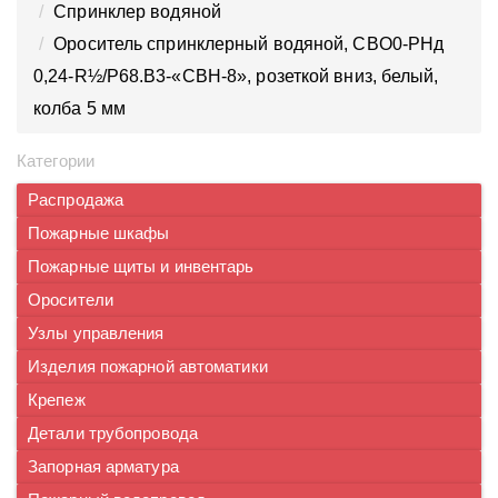
Спринклер водяной
Ороситель спринклерный водяной, CBO0-PНд
0,24-R½/P68.B3-«CBН-8», розеткой вниз, белый,
колба 5 мм
Категории
Распродажа
Пожарные шкафы
Пожарные щиты и инвентарь
Оросители
Узлы управления
Изделия пожарной автоматики
Крепеж
Детали трубопровода
Запорная арматура