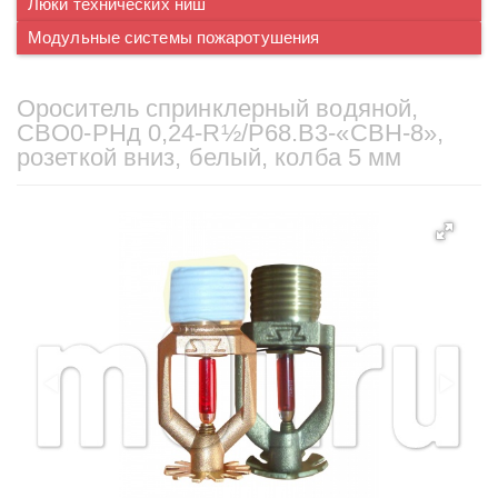
Люки технических ниш
Модульные системы пожаротушения
Ороситель спринклерный водяной,
CBO0-PНд 0,24-R½/P68.B3-«CBН-8»,
розеткой вниз, белый, колба 5 мм