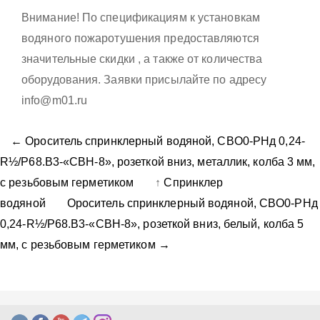
Внимание! По спецификациям к установкам
водяного пожаротушения предоставляются
значительные скидки , а также от количества
оборудования. Заявки присылайте по адресу
info@m01.ru
← Ороситель спринклерный водяной, CBO0-PНд 0,24-
R½/P68.B3-«CBН-8», розеткой вниз, металлик, колба 3 мм,
с резьбовым герметиком
↑
Спринклер
водяной
Ороситель спринклерный водяной, CBO0-PНд
0,24-R½/P68.B3-«CBН-8», розеткой вниз, белый, колба 5
мм, с резьбовым герметиком →