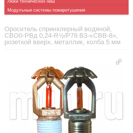
Люки технических ниш
Модульные системы пожаротушения
Ороситель спринклерный водяной,
CBO0-PBд 0,24-R½/P79.B3-«CBВ-8»,
розеткой вверх, металлик, колба 5 мм