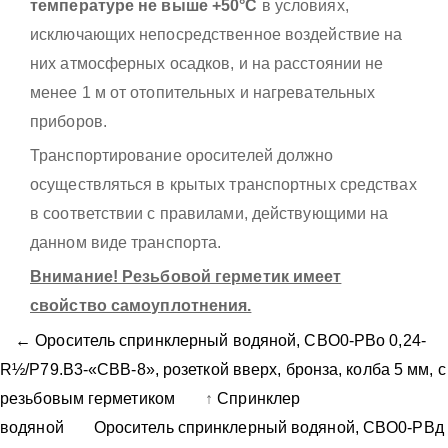
температуре не выше +50°С
в условиях,
исключающих непосредственное воздействие на
них атмосферных осадков, и на расстоянии не
менее 1 м от отопительных и нагревательных
приборов.
Транспортирование оросителей должно
осуществляться в крытых транспортных средствах
в соответствии с правилами, действующими на
данном виде транспорта.
Внимание! Резьбовой герметик имеет
свойство самоуплотнения.
← Ороситель спринклерный водяной, CBO0-PBо 0,24-
R½/P79.B3-«CBВ-8», розеткой вверх, бронза, колба 5 мм, с
резьбовым герметиком
↑
Спринклер
водяной
Ороситель спринклерный водяной, CBO0-PBд