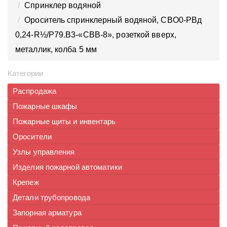
Спринклер водяной
Ороситель спринклерный водяной, CBO0-PBд
0,24-R½/P79.B3-«CBВ-8», розеткой вверх,
металлик, колба 5 мм
Категории
Распродажа
Пожарные шкафы
Пожарные щиты и инвентарь
Оросители
Узлы управления
Изделия пожарной автоматики
Крепеж
Детали трубопровода
Запорная арматура