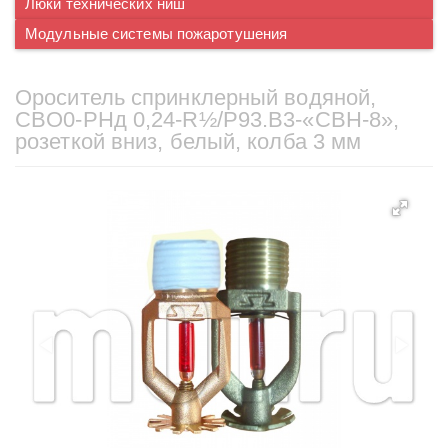
Люки технических ниш
Модульные системы пожаротушения
Ороситель спринклерный водяной,
CBO0-PНд 0,24-R½/P93.B3-«CBН-8»,
розеткой вниз, белый, колба 3 мм