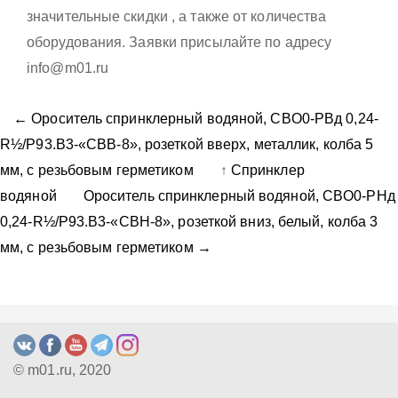
значительные скидки , а также от количества
оборудования. Заявки присылайте по адресу
info@m01.ru
← Ороситель спринклерный водяной, CBO0-PBд 0,24-
R½/P93.B3-«CBВ-8», розеткой вверх, металлик, колба 5
мм, с резьбовым герметиком
↑
Спринклер
водяной
Ороситель спринклерный водяной, CBO0-PНд
0,24-R½/P93.B3-«CBН-8», розеткой вниз, белый, колба 3
мм, с резьбовым герметиком →
© m01.ru, 2020