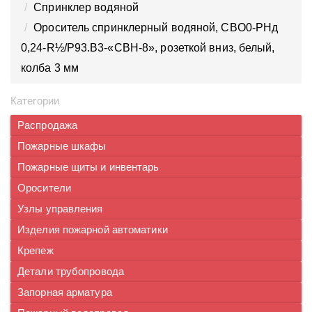
Спринклер водяной
Ороситель спринклерный водяной, CBO0-PНд
0,24-R½/P93.B3-«CBН-8», розеткой вниз, белый,
колба 3 мм
Категории
Распродажа
Пожарные шкафы
Пожарные щиты и инвентарь
Оросители
Узлы управления
Изделия пожарной автоматики
Крепеж
Детали трубопровода
Запорная арматура