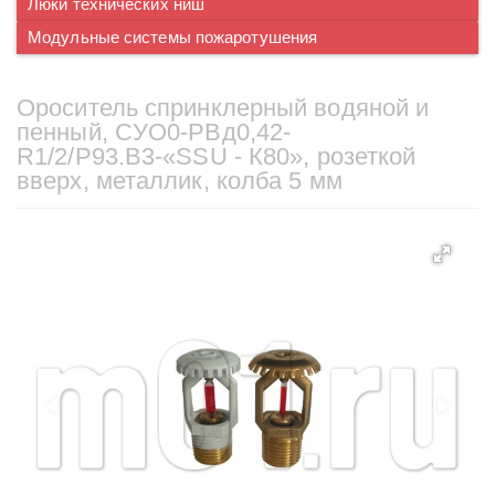
Люки технических ниш
Модульные системы пожаротушения
Ороситель спринклерный водяной и
пенный, CУO0-PВд0,42-
R1/2/P93.B3-«SSU - К80», розеткой
вверх, металлик, колба 5 мм