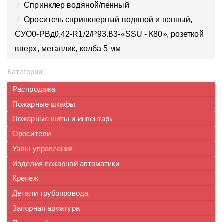
Спринклер водяной/пенный
Ороситель спринклерный водяной и пенный,
CУO0-PВд0,42-R1/2/P93.B3-«SSU - К80», розеткой
вверх, металлик, колба 5 мм
Категории
Распродажа
Пожарные шкафы
Пожарные щиты и инвентарь
Оросители
Узлы управления
Изделия пожарной автоматики
Крепеж
Детали трубопровода
Запорная арматура