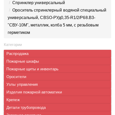
Спринклер универсальный
Ороситель спринклерный водяной специальный
универсальный, СBSO-РУд0,35-R1/2/Р68.В3-
"СВУ-10М", металлик, колба 5 мм, с резьбовым
герметиком
Категории
Распродажа
Пожарные шкафы
Пожарные щиты и инвентарь
Оросители
Узлы управления
Изделия пожарной автоматики
Крепеж
Детали трубопровода