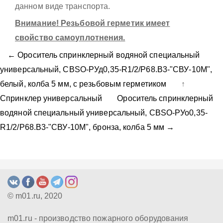
данном виде транспорта.
Внимание! Резьбовой герметик имеет
свойство самоуплотнения.
← Ороситель спринклерный водяной специальный
универсальный, СBSO-РУд0,35-R1/2/Р68.В3-"СВУ-10М",
белый, колба 5 мм, с резьбовым герметиком
↑
Спринклер универсальный
Ороситель спринклерный
водяной специальный универсальный, СBSO-РУо0,35-
R1/2/Р68.В3-"СВУ-10М", бронза, колба 5 мм →
© m01.ru, 2020
m01.ru - производство пожарного оборудования