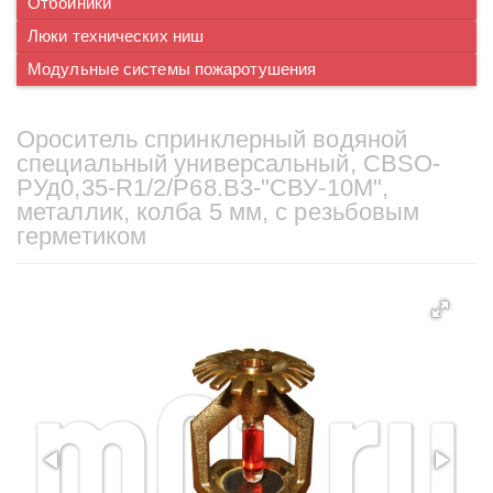
Отбойники
Люки технических ниш
Модульные системы пожаротушения
Ороситель спринклерный водяной
специальный универсальный, СBSO-
РУд0,35-R1/2/Р68.В3-"СВУ-10М",
металлик, колба 5 мм, с резьбовым
герметиком