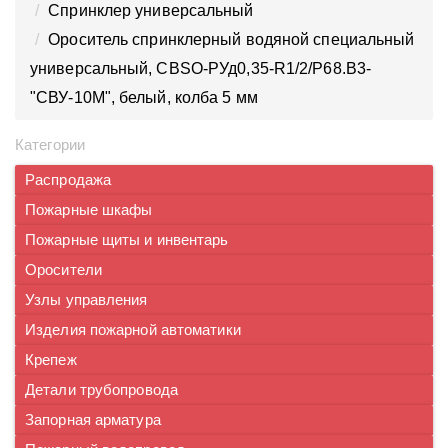
Спринклер универсальный
Ороситель спринклерный водяной специальный
универсальный, СBSO-РУд0,35-R1/2/Р68.В3-
"СВУ-10М", белый, колба 5 мм
Категории
Распродажа
Пожарные шкафы
Пожарные щиты и инвентарь
Оросители
Узлы управления
Изделия пожарной автоматики
Крепеж
Детали трубопровода
Запорная арматура