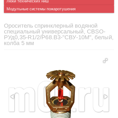
Люки технических ниш
Модульные системы пожаротушения
Ороситель спринклерный водяной
специальный универсальный, СBSO-
РУд0,35-R1/2/Р68.В3-"СВУ-10М", белый,
колба 5 мм