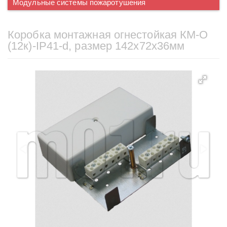
Модульные системы пожаротушения
Коробка монтажная огнестойкая КМ-О
(12к)-IP41-d, размер 142x72х36мм