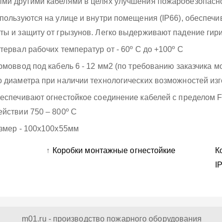
ми другими кабелями в целях улучшения пожаробезопасно
спользуются на улице и внутри помещения (IP66), обеспеч
ты и защиту от грызунов. Легко выдерживают падение гири 
нтервал рабочих температур от - 60º С до +100º С
ермоввод под кабель 6 - 12 мм2 (по требованию заказчика 
о диаметра при наличии технологических возможностей из
беспечивают огнестойкое соединение кабелей с пределом 
ействии 750 – 800º С
азмер - 100х100x55мм
↑
Коробки монтажные огнестойкие
К
I
m01.ru - производство пожарного оборудования