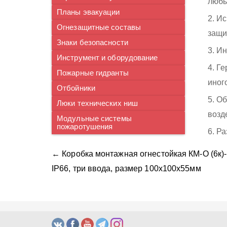
любы
Планы эвакуации
2. И
Огнезащитные составы
защи
Знаки безопасности
3. И
Инструмент и оборудование
4. Г
Пожарные гидранты
иног
Отбойники
5. О
Люки технических ниш
возд
Модульные системы
пожаротушения
6. Р
← Коробка монтажная огнестойкая КМ-О (6к)-
IP66, три ввода, размер 100х100x55мм