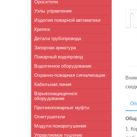
Оросители
Узлы управления
Изделия пожарной автоматики
Крепеж
Детали трубопровода
Запорная арматура
Пожарный водопровод
Водопенное оборудование
Охранно-пожарная сигнализация
Вним
Кабельная линия
скид
Взрывозащищенное
оборудование
Оп
Противопожарные муфты
Огнетушители
Общи
Модули пожаротушения
1. К
Управляемое тушение