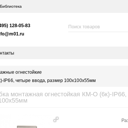
Библиотека
495) 128-05-83
nfo@m01.ru
нтакты
тажные огнестойкие
)-IP66, четыре ввода, размер 100х100x55мм
бка монтажная огнестойкая КМ-О (6к)-IP66,
100x55мм
Ра