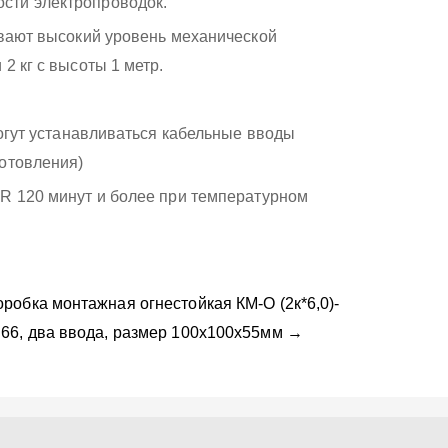
сти электропроводок.
ивают высокий уровень механической
2 кг с высоты 1 метр.
могут устанавливаться кабельные вводы
готовления)
FR 120 минут и более при температурном
оробка монтажная огнестойкая КМ-О (2к*6,0)-
P66, два ввода, размер 100х100x55мм →