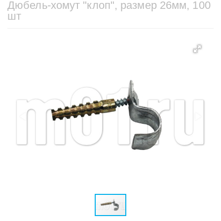
Дюбель-хомут "клоп", размер 26мм, 100
шт