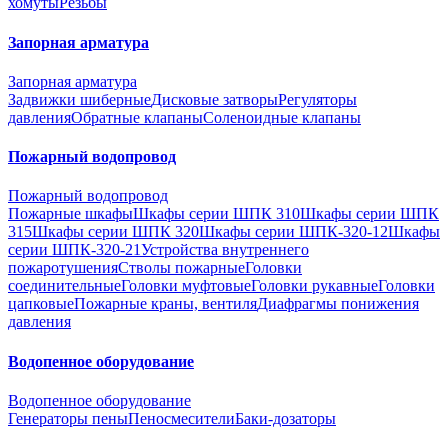
хомуты
Резьбы
Запорная арматура
Запорная арматура
Задвижки шиберные
Дисковые затворы
Регуляторы
давления
Обратные клапаны
Соленоидные клапаны
Пожарный водопровод
Пожарный водопровод
Пожарные шкафы
Шкафы серии ШПК 310
Шкафы серии ШПК
315
Шкафы серии ШПК 320
Шкафы серии ШПК-320-12
Шкафы
серии ШПК-320-21
Устройства внутреннего
пожаротушения
Стволы пожарные
Головки
соединительные
Головки муфтовые
Головки рукавные
Головки
цапковые
Пожарные краны, вентиля
Диафрагмы понижения
давления
Водопенное оборудование
Водопенное оборудование
Генераторы пены
Пеносмесители
Баки-дозаторы