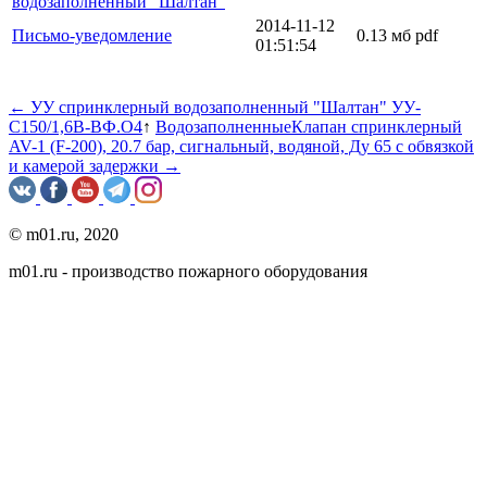
водозаполненный "Шалтан"
2014-11-12
Письмо-уведомление
0.13 мб
pdf
01:51:54
← УУ спринклерный водозаполненный "Шалтан" УУ-
С150/1,6В-ВФ.О4
↑
Водозаполненные
Клапан спринклерный
AV-1 (F-200), 20.7 бар, сигнальный, водяной, Ду 65 с обвязкой
и камерой задержки →
© m01.ru, 2020
m01.ru - производство пожарного оборудования