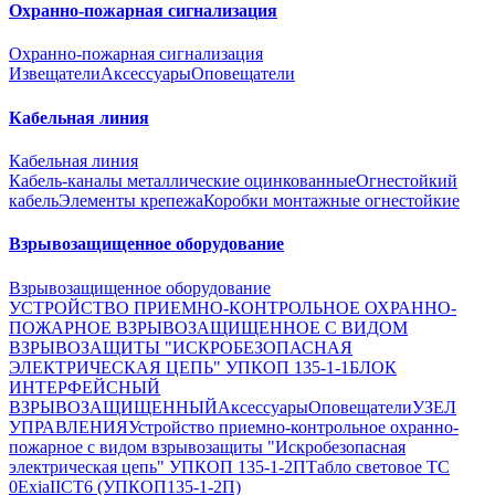
Охранно-пожарная сигнализация
Охранно-пожарная сигнализация
Извещатели
Аксессуары
Оповещатели
Кабельная линия
Кабельная линия
Кабель-каналы металлические оцинкованные
Огнестойкий
кабель
Элементы крепежа
Коробки монтажные огнестойкие
Взрывозащищенное оборудование
Взрывозащищенное оборудование
УСТРОЙСТВО ПРИЕМНО-КОНТРОЛЬНОЕ ОХРАННО-
ПОЖАРНОЕ ВЗРЫВОЗАЩИЩЕННОЕ С ВИДОМ
ВЗРЫВОЗАЩИТЫ "ИСКРОБЕЗОПАСНАЯ
ЭЛЕКТРИЧЕСКАЯ ЦЕПЬ" УПКОП 135-1-1
БЛОК
ИНТЕРФЕЙСНЫЙ
ВЗРЫВОЗАЩИЩЕННЫЙ
Аксессуары
Оповещатели
УЗЕЛ
УПРАВЛЕНИЯ
Устройство приемно-контрольное охранно-
пожарное с видом взрывозащиты "Искробезопасная
электрическая цепь" УПКОП 135-1-2П
Табло световое ТС
0ExiaIICT6 (УПКОП135-1-2П)