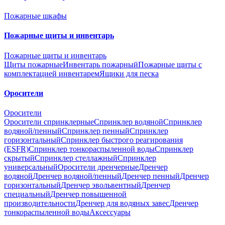
Пожарные шкафы
Пожарные щиты и инвентарь
Пожарные щиты и инвентарь
Щиты пожарные
Инвентарь пожарный
Пожарные щиты с
комплектацией инвентарем
Ящики для песка
Оросители
Оросители
Оросители спринклерные
Спринклер водяной
Спринклер
водяной/пенный
Спринклер пенный
Спринклер
горизонтальный
Спринклер быстрого реагирования
(ESFR)
Спринклер тонкораспыленной воды
Спринклер
скрытый
Спринклер стеллажный
Спринклер
универсальный
Оросители дренчерные
Дренчер
водяной
Дренчер водяной/пенный
Дренчер пенный
Дренчер
горизонтальный
Дренчер эвольвентный
Дренчер
специальный
Дренчер повышенной
производительности
Дренчер для водяных завес
Дренчер
тонкораспыленной воды
Аксессуары