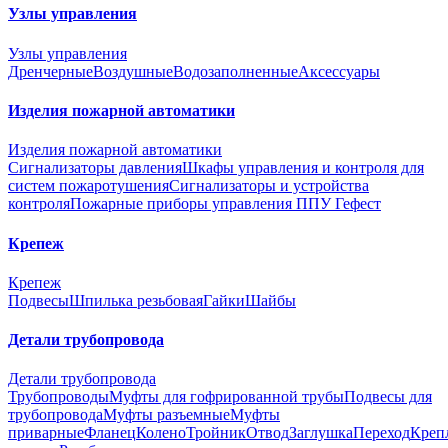
Узлы управления
Узлы управления
Дренчерные
Воздушные
Водозаполненные
Аксессуары
Изделия пожарной автоматики
Изделия пожарной автоматики
Сигнализаторы давления
Шкафы управления и контроля для
систем пожаротушения
Сигнализаторы и устройства
контроля
Пожарные приборы управления ППУ Гефест
Крепеж
Крепеж
Подвесы
Шпилька резьбовая
Гайки
Шайбы
Детали трубопровода
Детали трубопровода
Трубопроводы
Муфты для гофрированной трубы
Подвесы для
трубопровода
Муфты разъемные
Муфты
приварные
Фланец
Колено
Тройник
Отвод
Заглушка
Переход
Креп