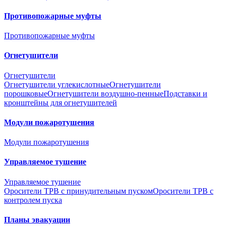
Противопожарные муфты
Противопожарные муфты
Огнетушители
Огнетушители
Огнетушители углекислотные
Огнетушители
порошковые
Огнетушители воздушно-пенные
Подставки и
кронштейны для огнетушителей
Модули пожаротушения
Модули пожаротушения
Управляемое тушение
Управляемое тушение
Оросители ТРВ с принудительным пуском
Оросители ТРВ с
контролем пуска
Планы эвакуации