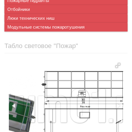
Пожарные гидранты
Отбойники
Люки технических ниш
Модульные системы пожаротушения
Табло световое "Пожар"