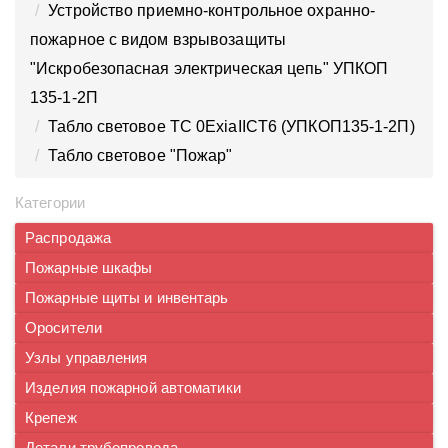
Устройство приемно-контрольное охранно-
пожарное с видом взрывозащиты
"Искробезопасная электрическая цепь" УПКОП
135-1-2П
Табло световое ТС 0ExiaIICT6 (УПКОП135-1-2П)
Табло световое "Пожар"
Категории
Распродажа
Пожарные шкафы
Пожарные щиты и инвентарь
Оросители
Узлы управления
Изделия пожарной автоматики
Крепеж
Детали трубопровода