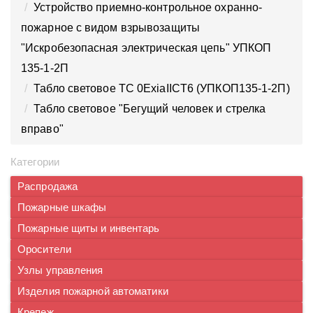
Устройство приемно-контрольное охранно-
пожарное с видом взрывозащиты
"Искробезопасная электрическая цепь" УПКОП
135-1-2П
Табло световое ТС 0ExiaIICT6 (УПКОП135-1-2П)
Табло световое "Бегущий человек и стрелка
вправо"
Категории
Распродажа
Пожарные шкафы
Пожарные щиты и инвентарь
Оросители
Узлы управления
Изделия пожарной автоматики
Крепеж