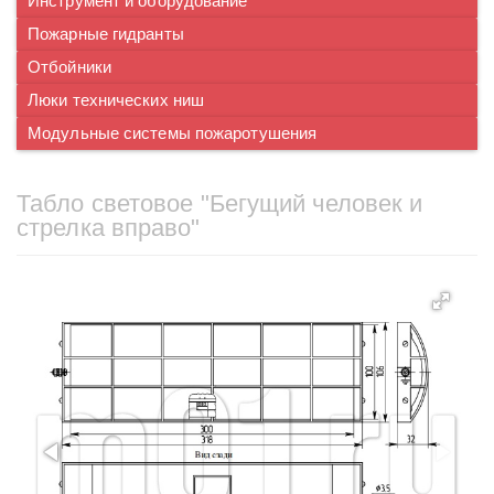
Инструмент и оборудование
Пожарные гидранты
Отбойники
Люки технических ниш
Модульные системы пожаротушения
Табло световое "Бегущий человек и
стрелка вправо"