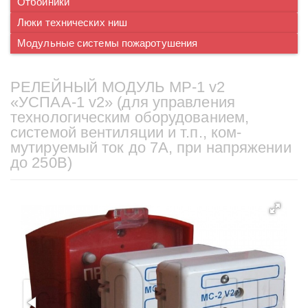
Отбойники
Люки технических ниш
Модульные системы пожаротушения
РЕЛЕЙНЫЙ МОДУЛЬ МР-1 v2
«УСПАА-1 v2» (для управления
технологическим оборудованием,
системой вентиляции и т.п., ком-
мутируемый ток до 7А, при напряжении
до 250В)