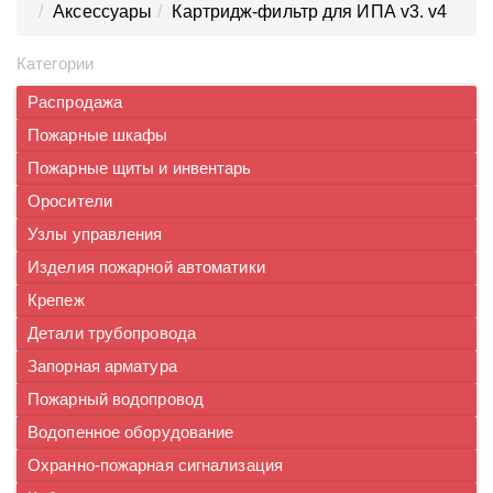
Аксессуары
Картридж-фильтр для ИПА v3. v4
Категории
Распродажа
Пожарные шкафы
Пожарные щиты и инвентарь
Оросители
Узлы управления
Изделия пожарной автоматики
Крепеж
Детали трубопровода
Запорная арматура
Пожарный водопровод
Водопенное оборудование
Охранно-пожарная сигнализация