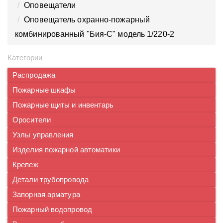
Оповещатели
Оповещатель охранно-пожарный
комбинированный "Бия-С" модель 1/220-2
Категории
Распродажа
Пожарные шкафы
Пожарные щиты и инвентарь
Оросители
Узлы управления
Изделия пожарной автоматики
Крепеж
Детали трубопровода
Запорная арматура
Пожарный водопровод