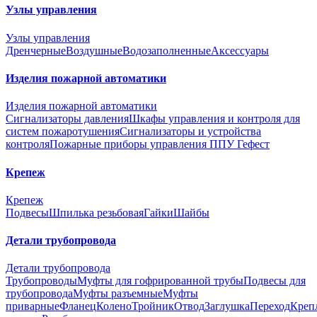
Узлы управления
Узлы управления
Дренчерные
Воздушные
Водозаполненные
Аксессуары
Изделия пожарной автоматики
Изделия пожарной автоматики
Сигнализаторы давления
Шкафы управления и контроля для
систем пожаротушения
Сигнализаторы и устройства
контроля
Пожарные приборы управления ППУ Гефест
Крепеж
Крепеж
Подвесы
Шпилька резьбовая
Гайки
Шайбы
Детали трубопровода
Детали трубопровода
Трубопроводы
Муфты для гофрированной трубы
Подвесы для
трубопровода
Муфты разъемные
Муфты
приварные
Фланец
Колено
Тройник
Отвод
Заглушка
Переход
Креп