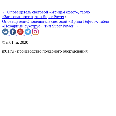
← Оповещатель световой «Ирида-Гефест», табло
«Загазованность», тип Super Power
↑
Оповещатели
Оповещатель световой «Ирида-Гефест», табло
«Пожарный сухотруб», тип Super Power →
© m01.ru, 2020
m01.ru - производство пожарного оборудования