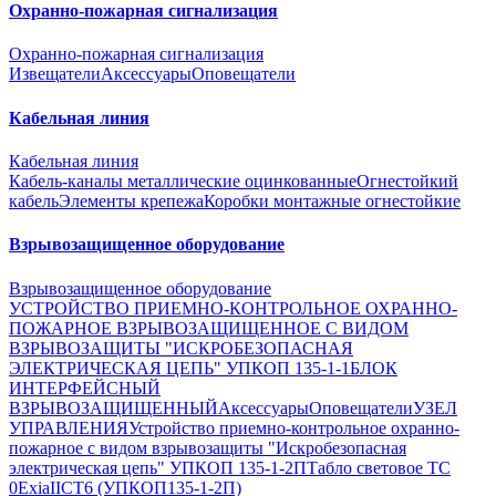
Охранно-пожарная сигнализация
Охранно-пожарная сигнализация
Извещатели
Аксессуары
Оповещатели
Кабельная линия
Кабельная линия
Кабель-каналы металлические оцинкованные
Огнестойкий
кабель
Элементы крепежа
Коробки монтажные огнестойкие
Взрывозащищенное оборудование
Взрывозащищенное оборудование
УСТРОЙСТВО ПРИЕМНО-КОНТРОЛЬНОЕ ОХРАННО-
ПОЖАРНОЕ ВЗРЫВОЗАЩИЩЕННОЕ С ВИДОМ
ВЗРЫВОЗАЩИТЫ "ИСКРОБЕЗОПАСНАЯ
ЭЛЕКТРИЧЕСКАЯ ЦЕПЬ" УПКОП 135-1-1
БЛОК
ИНТЕРФЕЙСНЫЙ
ВЗРЫВОЗАЩИЩЕННЫЙ
Аксессуары
Оповещатели
УЗЕЛ
УПРАВЛЕНИЯ
Устройство приемно-контрольное охранно-
пожарное с видом взрывозащиты "Искробезопасная
электрическая цепь" УПКОП 135-1-2П
Табло световое ТС
0ExiaIICT6 (УПКОП135-1-2П)