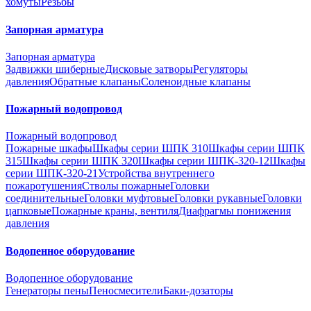
хомуты
Резьбы
Запорная арматура
Запорная арматура
Задвижки шиберные
Дисковые затворы
Регуляторы
давления
Обратные клапаны
Соленоидные клапаны
Пожарный водопровод
Пожарный водопровод
Пожарные шкафы
Шкафы серии ШПК 310
Шкафы серии ШПК
315
Шкафы серии ШПК 320
Шкафы серии ШПК-320-12
Шкафы
серии ШПК-320-21
Устройства внутреннего
пожаротушения
Стволы пожарные
Головки
соединительные
Головки муфтовые
Головки рукавные
Головки
цапковые
Пожарные краны, вентиля
Диафрагмы понижения
давления
Водопенное оборудование
Водопенное оборудование
Генераторы пены
Пеносмесители
Баки-дозаторы