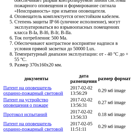
обеспечивает разрыв контролируемой линии системы
пожарного оповещения и формирование сигнала
«Неисправность» при изъятии оповещателя.
Оповещатель комплектуется огнестойким кабелем.
Степень защиты IP 66 (уличное исполнение), могут
эксплуатироваться во взрывоопасных помещениях
класса B-Iа, B-Iб, B-Iг, В-IIа.
Ток потребления: 500 Ма.
Обеспечивают контрастное восприятие надписи в
условия прямой засветки до 50000 Lux.
Температурный диапазон эксплуатации: от - 40 °С до +
55 °С.
Размер 370х160х20 мм.
дата
документы
размер
формат
размещения
Патент на оповещатель
2017-02-02
0.29 мб
image
охранно-пожарный световой
13:56:29
Патент на устройство
2017-02-02
0.27 мб
image
оповещения о пожаре
13:56:31
2017-02-02
Протокол испытаний
0.18 мб
image
13:56:33
Патент на оповещатель
2017-02-05
0.29 мб
image
охранно-пожарный световой
11:51:11