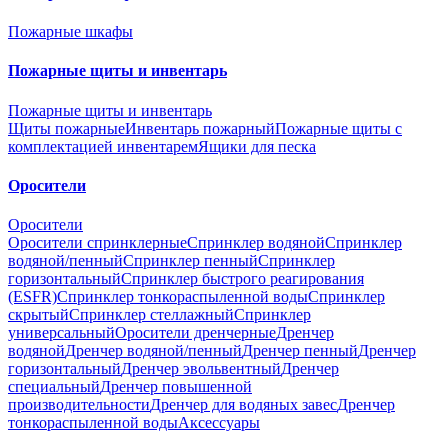
Пожарные шкафы
Пожарные щиты и инвентарь
Пожарные щиты и инвентарь
Щиты пожарные
Инвентарь пожарный
Пожарные щиты с
комплектацией инвентарем
Ящики для песка
Оросители
Оросители
Оросители спринклерные
Спринклер водяной
Спринклер
водяной/пенный
Спринклер пенный
Спринклер
горизонтальный
Спринклер быстрого реагирования
(ESFR)
Спринклер тонкораспыленной воды
Спринклер
скрытый
Спринклер стеллажный
Спринклер
универсальный
Оросители дренчерные
Дренчер
водяной
Дренчер водяной/пенный
Дренчер пенный
Дренчер
горизонтальный
Дренчер эвольвентный
Дренчер
специальный
Дренчер повышенной
производительности
Дренчер для водяных завес
Дренчер
тонкораспыленной воды
Аксессуары