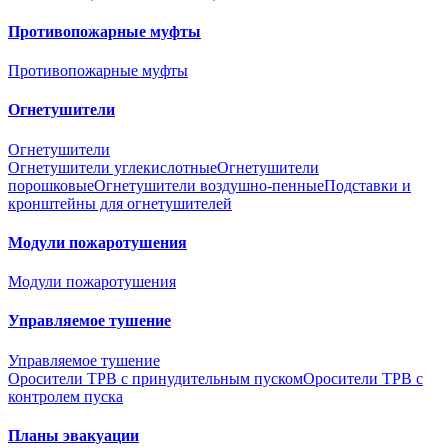
Противопожарные муфты
Противопожарные муфты
Огнетушители
Огнетушители
Огнетушители углекислотные
Огнетушители
порошковые
Огнетушители воздушно-пенные
Подставки и
кронштейны для огнетушителей
Модули пожаротушения
Модули пожаротушения
Управляемое тушение
Управляемое тушение
Оросители ТРВ с принудительным пуском
Оросители ТРВ с
контролем пуска
Планы эвакуации