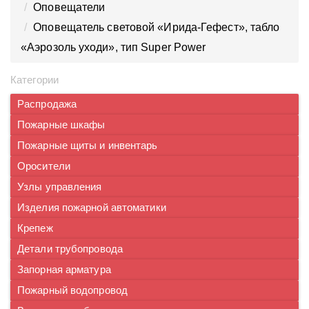
Оповещатели
Оповещатель световой «Ирида-Гефест», табло
«Аэрозоль уходи», тип Super Power
Категории
Распродажа
Пожарные шкафы
Пожарные щиты и инвентарь
Оросители
Узлы управления
Изделия пожарной автоматики
Крепеж
Детали трубопровода
Запорная арматура
Пожарный водопровод