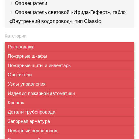
Оповещатели
Оповещатель световой «Ирида-Гефест», табло
«Внутренний водопровод», тип Classic
Категории
Распродажа
Пожарные шкафы
Пожарные щиты и инвентарь
Оросители
Узлы управления
Изделия пожарной автоматики
Крепеж
Детали трубопровода
Запорная арматура
Пожарный водопровод