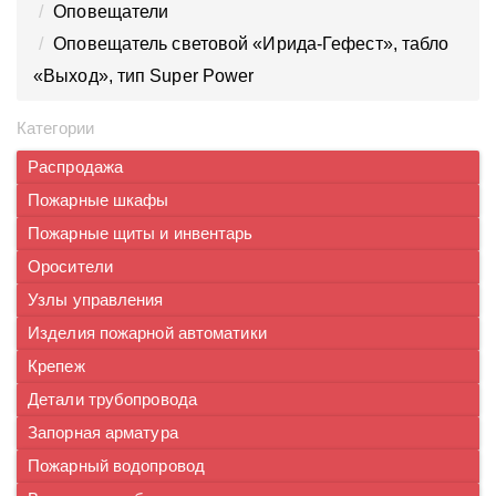
Оповещатели
Оповещатель световой «Ирида-Гефест», табло
«Выход», тип Super Power
Категории
Распродажа
Пожарные шкафы
Пожарные щиты и инвентарь
Оросители
Узлы управления
Изделия пожарной автоматики
Крепеж
Детали трубопровода
Запорная арматура
Пожарный водопровод