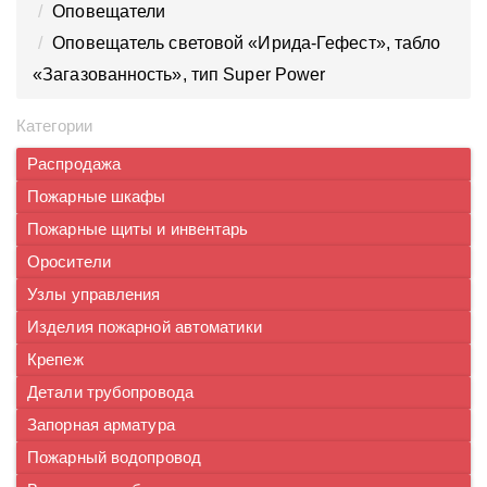
Оповещатели
Оповещатель световой «Ирида-Гефест», табло
«Загазованность», тип Super Power
Категории
Распродажа
Пожарные шкафы
Пожарные щиты и инвентарь
Оросители
Узлы управления
Изделия пожарной автоматики
Крепеж
Детали трубопровода
Запорная арматура
Пожарный водопровод