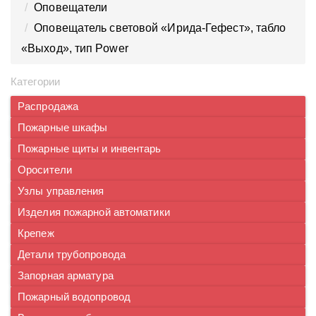
Оповещатели
Оповещатель световой «Ирида-Гефест», табло
«Выход», тип Power
Категории
Распродажа
Пожарные шкафы
Пожарные щиты и инвентарь
Оросители
Узлы управления
Изделия пожарной автоматики
Крепеж
Детали трубопровода
Запорная арматура
Пожарный водопровод