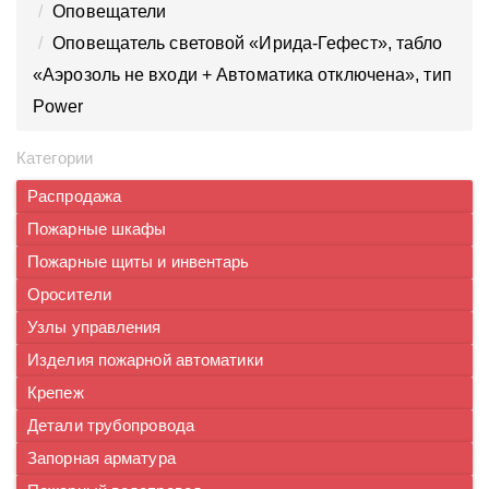
Оповещатели
Оповещатель световой «Ирида-Гефест», табло
«Аэрозоль не входи + Автоматика отключена», тип
Power
Категории
Распродажа
Пожарные шкафы
Пожарные щиты и инвентарь
Оросители
Узлы управления
Изделия пожарной автоматики
Крепеж
Детали трубопровода
Запорная арматура