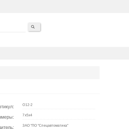
тикул:
змеры:
итель: