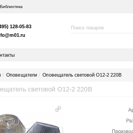
Библиотека
495) 128-05-83
nfo@m01.ru
нтакты
я
Оповещатели
Оповещатель световой О12-2 220В
ещатель световой О12-2 220В
Ар
Ра
Производ