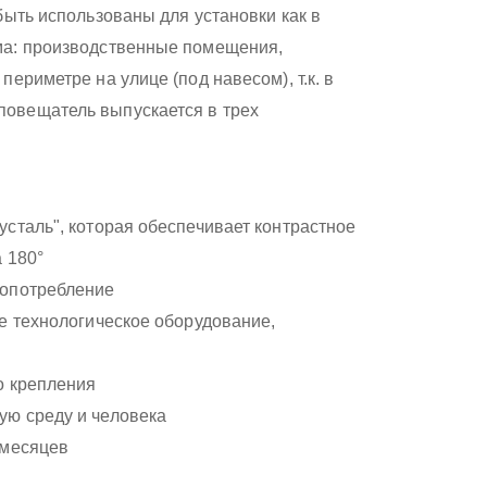
быть использованы для установки как в
ма: производственные помещения,
ериметре на улице (под навесом), т.к. в
овещатель выпускается в трех
сталь", которая обеспечивает контрастное
 180°
копотребление
е технологическое оборудование,
о крепления
ую среду и человека
 месяцев