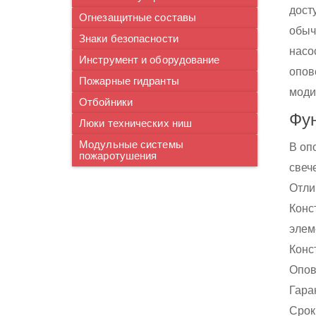
дост
Огнезащитные составы
обыч
Знаки безопасности
насо
Инструмент и оборудование
опов
Пожарные гидранты
моди
Отбойники
Фу
Люки технических ниш
Модульные системы
В оп
пожаротушения
свеч
Отли
Конс
элем
Конс
Опов
Гара
Срок