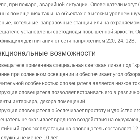
упе, при пожаре, аварийной ситуации. Оповещатели могут 
ных помещениях так и на объектах с высоким уровнем шу
сные, котельные, заправочные станции или на охраняемом п
ещателе установлены светодиоды повышенной яркости. Оп
фикациях для питания от сети напряжением 220, 24, 12В.
нкциональные возможности
овещателе применена специальная световая линза под "хру
ение при солнечном освещении и обеспечивает угол обзора
чительной особенностью оповещателя является низкое то
трукция оповещателя позволяет встраивать его в различно
енты интерьера, декора помещений
трукция оповещателя обеспечивает простоту и удобство ег
ещатель не оказывает вредного воздействия на окружающ
нтийный срок эксплуатации на оповещатель составляет 12
 службы не менее 10 лет