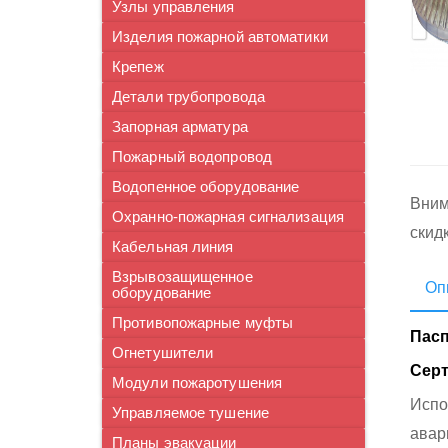
Узлы управления
Изделия пожарной автоматики
Крепеж
Детали трубопровода
Запорная арматура
Пожарный водопровод
Водопенное оборудование
Вним
Охранно-пожарная сигнализация
скид
Кабельная линия
Взрывозащищенное
Оп
оборудование
Противопожарные муфты
Пасп
Огнетушители
Серт
Модули пожаротушения
Испо
Управляемое тушение
авар
Планы эвакуации