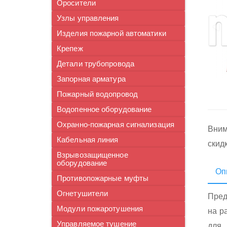
Оросители
Узлы управления
Изделия пожарной автоматики
Крепеж
Детали трубопровода
Запорная арматура
Пожарный водопровод
Водопенное оборудование
Охранно-пожарная сигнализация
Вним
Кабельная линия
скид
Взрывозащищенное
оборудование
Оп
Противопожарные муфты
Огнетушители
Пред
Модули пожаротушения
на р
Управляемое тушение
для