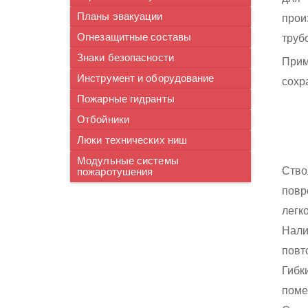
Планы эвакуации
прои
Огнезащитные составы
труб
Знаки безопасности
Прим
Инструмент и оборудование
сохр
Пожарные гидранты
Отбойники
Люки технических ниш
Модульные системы
Ство
пожаротушения
пов
легк
Нали
повт
Гибк
поме