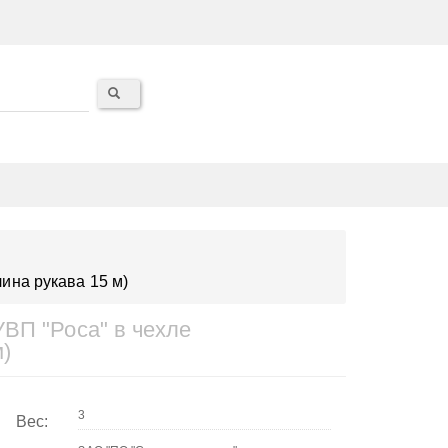
ина рукава 15 м)
ВП "Роса" в чехле
)
Вес: