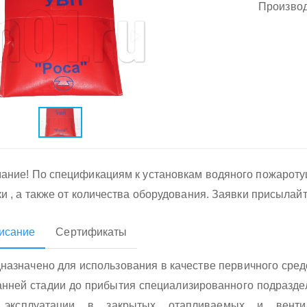
Производ
ание! По спецификациям к установкам водяного пожарот
ки , а также от количества оборудования. Заявки присылай
исание
Сертификаты
назначено для использования в качестве первичного сред
анней стадии до прибытия специализированного подразде
 эксплуатации в закрытых отапливаемых и венти