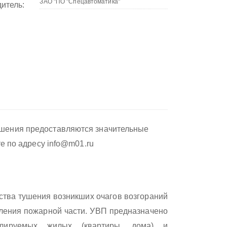
итель:
ушения предоставляются значительные
те по адресу info@m01.ru
ства тушения возникших очагов возгораний
ления пожарной части. УВП предназначено
лируемых жилых (квартиры, дома) и