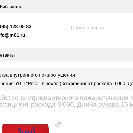
Библиотека
495) 128-05-83
nfo@m01.ru
нтакты
ства внутреннего пожаротушения
ения УВП "Роса" в чехле (Коэффициент расхода 0,060, Дл
ойство внутриквартирного пожаротушения У
ффициент расхода 0,060, Длина рукава 15 м