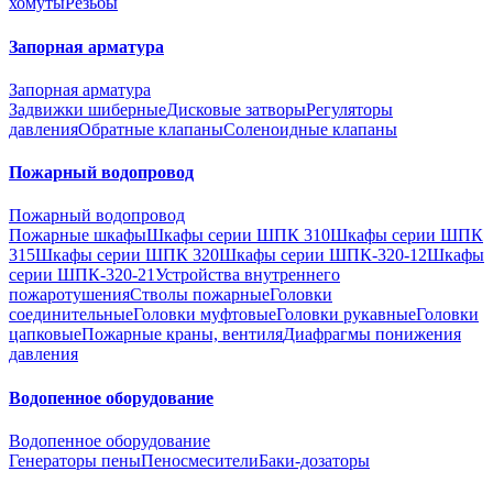
хомуты
Резьбы
Запорная арматура
Запорная арматура
Задвижки шиберные
Дисковые затворы
Регуляторы
давления
Обратные клапаны
Соленоидные клапаны
Пожарный водопровод
Пожарный водопровод
Пожарные шкафы
Шкафы серии ШПК 310
Шкафы серии ШПК
315
Шкафы серии ШПК 320
Шкафы серии ШПК-320-12
Шкафы
серии ШПК-320-21
Устройства внутреннего
пожаротушения
Стволы пожарные
Головки
соединительные
Головки муфтовые
Головки рукавные
Головки
цапковые
Пожарные краны, вентиля
Диафрагмы понижения
давления
Водопенное оборудование
Водопенное оборудование
Генераторы пены
Пеносмесители
Баки-дозаторы