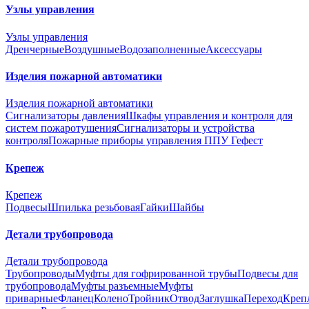
Узлы управления
Узлы управления
Дренчерные
Воздушные
Водозаполненные
Аксессуары
Изделия пожарной автоматики
Изделия пожарной автоматики
Сигнализаторы давления
Шкафы управления и контроля для
систем пожаротушения
Сигнализаторы и устройства
контроля
Пожарные приборы управления ППУ Гефест
Крепеж
Крепеж
Подвесы
Шпилька резьбовая
Гайки
Шайбы
Детали трубопровода
Детали трубопровода
Трубопроводы
Муфты для гофрированной трубы
Подвесы для
трубопровода
Муфты разъемные
Муфты
приварные
Фланец
Колено
Тройник
Отвод
Заглушка
Переход
Креп