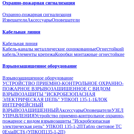
Охранно-пожарная сигнализация
Охранно-пожарная сигнализация
Извещатели
Аксессуары
Оповещатели
Кабельная линия
Кабельная линия
Кабель-каналы металлические оцинкованные
Огнестойкий
кабель
Элементы крепежа
Коробки монтажные огнестойкие
Взрывозащищенное оборудование
Взрывозащищенное оборудование
УСТРОЙСТВО ПРИЕМНО-КОНТРОЛЬНОЕ ОХРАННО-
ПОЖАРНОЕ ВЗРЫВОЗАЩИЩЕННОЕ С ВИДОМ
ВЗРЫВОЗАЩИТЫ "ИСКРОБЕЗОПАСНАЯ
ЭЛЕКТРИЧЕСКАЯ ЦЕПЬ" УПКОП 135-1-1
БЛОК
ИНТЕРФЕЙСНЫЙ
ВЗРЫВОЗАЩИЩЕННЫЙ
Аксессуары
Оповещатели
УЗЕЛ
УПРАВЛЕНИЯ
Устройство приемно-контрольное охранно-
пожарное с видом взрывозащиты "Искробезопасная
электрическая цепь" УПКОП 135-1-2П
Табло световое ТС
0ExiaIICT6 (УПКОП135-1-2П)