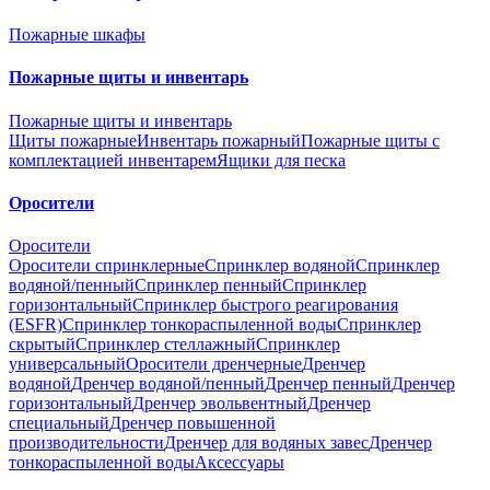
Пожарные шкафы
Пожарные щиты и инвентарь
Пожарные щиты и инвентарь
Щиты пожарные
Инвентарь пожарный
Пожарные щиты с
комплектацией инвентарем
Ящики для песка
Оросители
Оросители
Оросители спринклерные
Спринклер водяной
Спринклер
водяной/пенный
Спринклер пенный
Спринклер
горизонтальный
Спринклер быстрого реагирования
(ESFR)
Спринклер тонкораспыленной воды
Спринклер
скрытый
Спринклер стеллажный
Спринклер
универсальный
Оросители дренчерные
Дренчер
водяной
Дренчер водяной/пенный
Дренчер пенный
Дренчер
горизонтальный
Дренчер эвольвентный
Дренчер
специальный
Дренчер повышенной
производительности
Дренчер для водяных завес
Дренчер
тонкораспыленной воды
Аксессуары