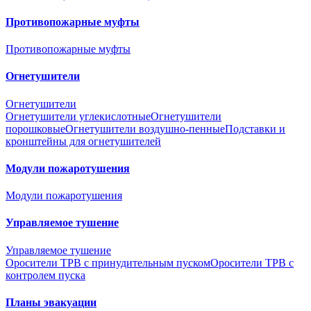
Противопожарные муфты
Противопожарные муфты
Огнетушители
Огнетушители
Огнетушители углекислотные
Огнетушители
порошковые
Огнетушители воздушно-пенные
Подставки и
кронштейны для огнетушителей
Модули пожаротушения
Модули пожаротушения
Управляемое тушение
Управляемое тушение
Оросители ТРВ с принудительным пуском
Оросители ТРВ с
контролем пуска
Планы эвакуации