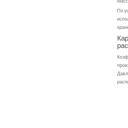
Масс
По у
испо
хран
Кар
рас
Коэф
прои
Давл
расп