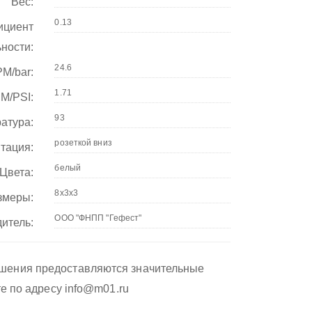
Вес:
ициент
ности:
PM/bar:
PM/PSI:
атура:
тация:
Цвета:
змеры:
итель:
ушения предоставляются значительные
те по адресу info@m01.ru