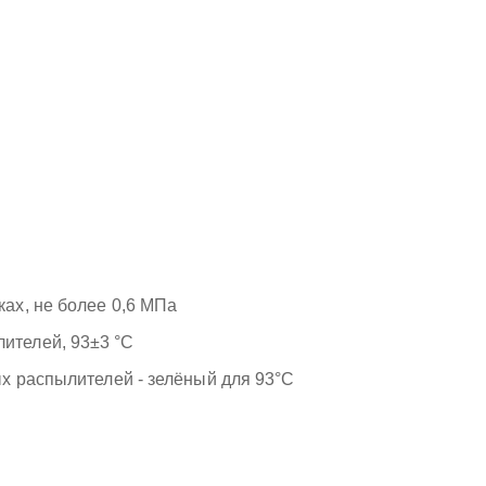
ах, не более 0,6 МПа
ителей, 93±3 °С
х распылителей - зелёный для 93°С