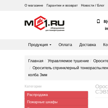
О магазине
Гарантии и возврат
Новости / Блог
8(
i
Продукция
Оплата
Доставка
Ко
Главная
Управляемое тушение
Оросите
Ороситель спринклерный тонкораспыленн
колба 3мм
Орос
Категории
СЭВS
Распродажа
Пожарные шкафы