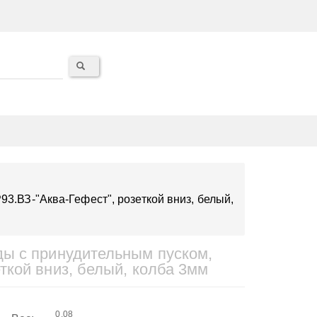
.ВЗ-"Аква-Гефест", розеткой вниз, белый,
ы с принудительным пуском,
кой вниз, белый, колба 3мм