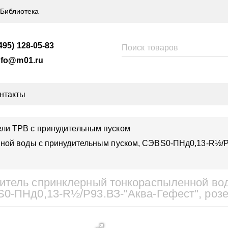
Библиотека
495) 128-05-83
nfo@m01.ru
нтакты
ли ТРВ с принудительным пуском
ой воды с принудительным пуском, СЭВS0-ПНд0,13-R½/Р93
итель спринклерный тонкораспыленной вод
0-ПНд0,13-R½/Р93.ВЗ-"Аква-Гефест", розет