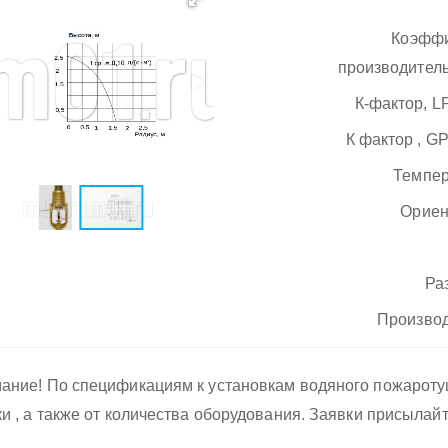
Коэфф
производитель
К-фактор, L
К фактор , G
Темпер
Ориен
Ра
Производ
ание! По спецификациям к установкам водяного пожарот
ки , а также от количества оборудования. Заявки присылай