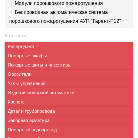
Модули порошкового пожаротушения
Беспроводная автоматическая система
порошкового пожаротушения АУП "Гарант-Р12"
Категории
Распродажа
Пожарные шкафы
Пожарные щиты и инвентарь
Оросители
Узлы управления
Изделия пожарной автоматики
Крепеж
Детали трубопровода
Запорная арматура
Пожарный водопровод