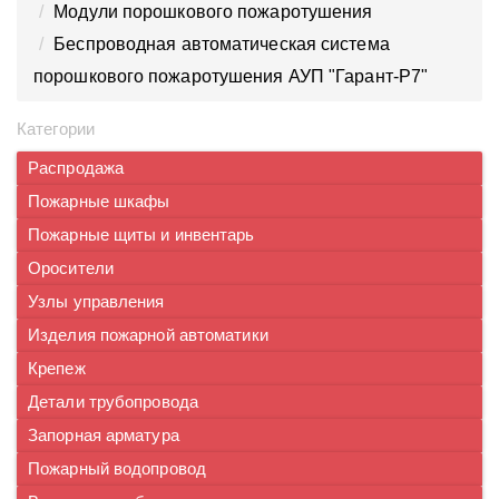
Модули порошкового пожаротушения
Беспроводная автоматическая система
порошкового пожаротушения АУП "Гарант-Р7"
Категории
Распродажа
Пожарные шкафы
Пожарные щиты и инвентарь
Оросители
Узлы управления
Изделия пожарной автоматики
Крепеж
Детали трубопровода
Запорная арматура
Пожарный водопровод