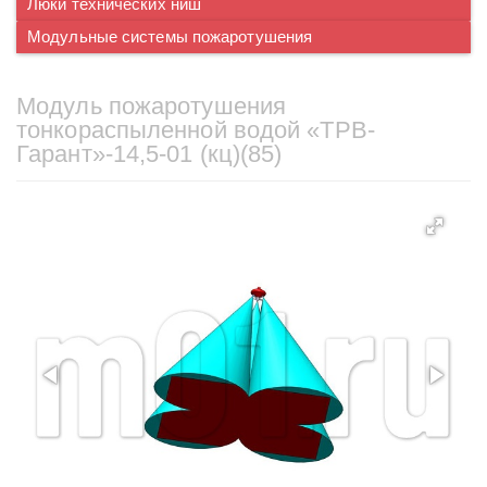
Люки технических ниш
Модульные системы пожаротушения
Модуль пожаротушения
тонкораспыленной водой «ТРВ-
Гарант»-14,5-01 (кц)(85)