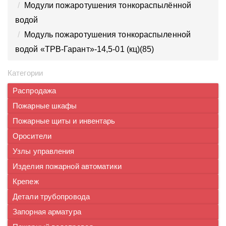
Модули пожаротушения тонкораспылённой
водой
Модуль пожаротушения тонкораспыленной
водой «ТРВ-Гарант»-14,5-01 (кц)(85)
Категории
Распродажа
Пожарные шкафы
Пожарные щиты и инвентарь
Оросители
Узлы управления
Изделия пожарной автоматики
Крепеж
Детали трубопровода
Запорная арматура