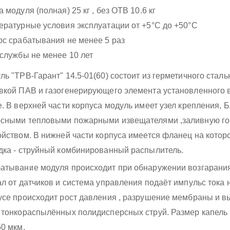
 модуля (полная) 25 кг , без ОТВ 10.6 кг
ературные условия эксплуатации от +5°С до +50°С
рс срабатывания не менее 5 раз
 службы не менее 10 лет
ль "ТРВ-Гарант" 14.5-01(60) состоит из герметичного стал
вкой ПАВ и газогенерирующего элемента установленного 
е. В верхней части корпуса модуль имеет узел крепления, 
сными тепловыми пожарными извещателями ,заливную го
ойством. В нижней части корпуса имеется фланец на кото
дка - струйный комбинированный распылитель.
атывание модуля происходит при обнаружении возгарания
ал от датчиков и система управления подаёт импульс тока 
усе происходит рост давления , разрушение мембраны и 
 тонкораспылённых полидисперсных струй. Размер капель 
50 мкм.