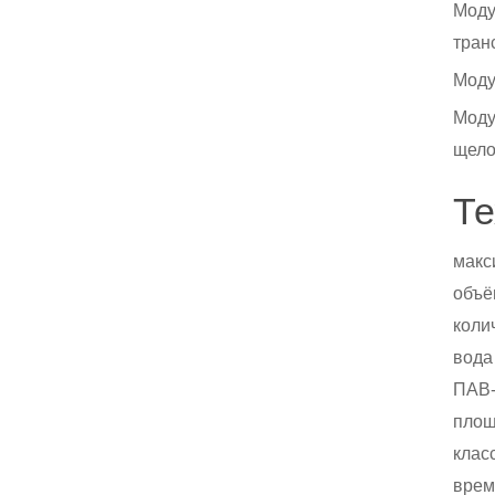
Моду
тран
Моду
Моду
щело
Те
макс
объё
коли
вода 
ПАВ-
площ
класс
врем