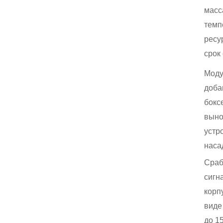
масса
темп
ресу
срок
Моду
доба
бокс
выно
устр
наса
Сраб
сигн
корп
виде
до 1