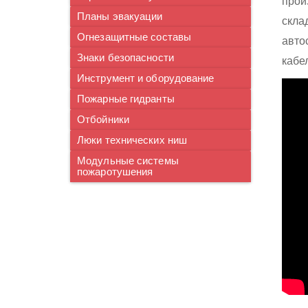
прои
Планы эвакуации
скла
Огнезащитные составы
авто
Знаки безопасности
кабе
Инструмент и оборудование
Пожарные гидранты
Отбойники
Люки технических ниш
Модульные системы
пожаротушения