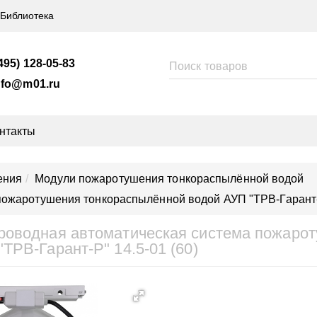
Библиотека
495) 128-05-83
nfo@m01.ru
нтакты
ения
Модули пожаротушения тонкораспылённой водой
ожаротушения тонкораспылённой водой АУП "ТРВ-Гарант-Р
роводная автоматическая система пожаро
"ТРВ-Гарант-Р" 14.5-01 (60)