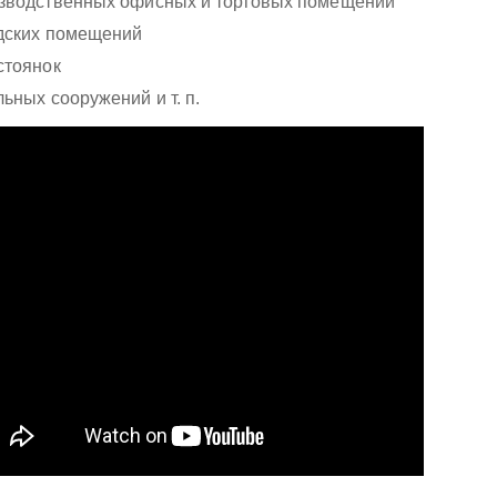
зводственных офисных и торговых помещений
дских помещений
стоянок
льных сооружений и т. п.